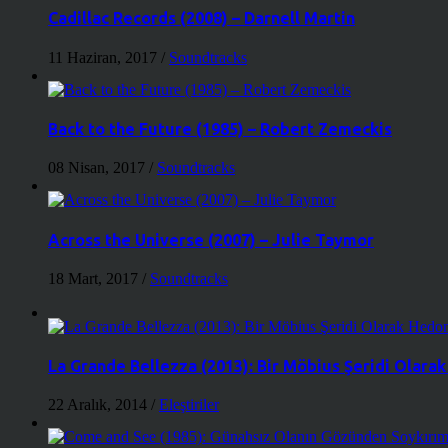
Cadillac Records (2008) – Darnell Martin
11 Haziran, 2017
/
Soundtracks
Back to the Future (1985) – Robert Zemeckis
08 Nisan, 2017
/
Soundtracks
Across the Universe (2007) – Julie Taymor
18 Mart, 2017
/
Soundtracks
La Grande Bellezza (2013): Bir Möbius Şeridi Olara
22 Aralık, 2014
/
Eleştiriler