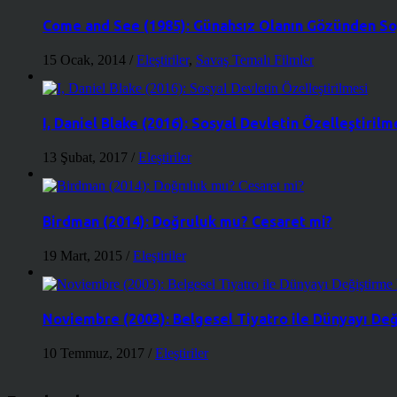
Come and See (1985): Günahsız Olanın Gözünden So
15 Ocak, 2014
/
Eleştiriler
,
Savaş Temalı Filmler
I, Daniel Blake (2016): Sosyal Devletin Özelleştirilm
13 Şubat, 2017
/
Eleştiriler
Birdman (2014): Doğruluk mu? Cesaret mi?
19 Mart, 2015
/
Eleştiriler
Noviembre (2003): Belgesel Tiyatro ile Dünyayı De
10 Temmuz, 2017
/
Eleştiriler