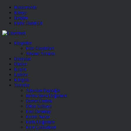
Hakkımızda
Künye
İletişim
Ekibe Dahil Ol
Eleştiriler
Film Eleştirileri
Sinema Yazıları
Dosyalar
Diziler
Keşfet
Listeler
Kitaplık
Yazarlar
Alpaslan Paşaoğlu
Berna Stera Değirmen
Demet Öztürk
Dilan Salkaya
Erol Demiray
Evrim Nacar
Fatih Değirmen
Fırat Çakkalkurt