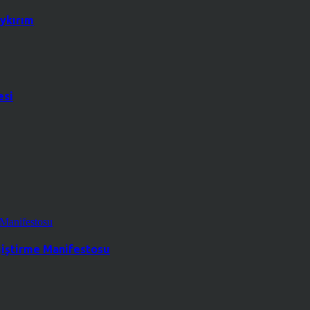
ykırım
esi
ğiştirme Manifestosu