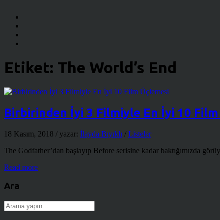
Etiket:
The World’s End
Birbirinden İyi 3 Filmiyle En İyi 10 Fil
18 Kasım, 2018
/ yazar:
İlayda Bıyıklı
/
Listeler
The Godfather’dan başlayıp Before serisine kadar baktığımızda görüyoru
Read more
Ara