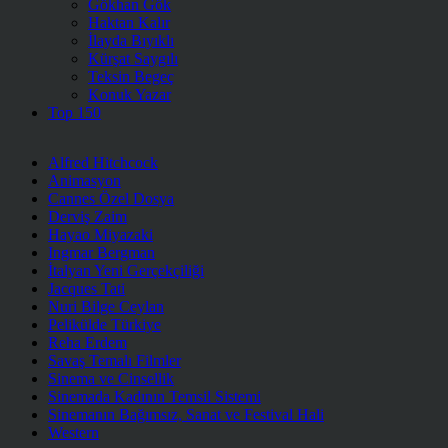
Gökhan Gök
Haktan Kalır
İlayda Bıyıklı
Kürşat Saygılı
Teksin Begeç
Konuk Yazar
Top 150
Alfred Hitchcock
Animasyon
Cannes Özel Dosya
Derviş Zaim
Hayao Miyazaki
Ingmar Bergman
İtalyan Yeni Gerçekçiliği
Jacques Tati
Nuri Bilge Ceylan
Pelikülde Türkiye
Reha Erdem
Savaş Temalı Filmler
Sinema ve Cinsellik
Sinemada Kadının Temsil Sistemi
Sinemanın Bağımsız, Sanat ve Festival Hali
Western