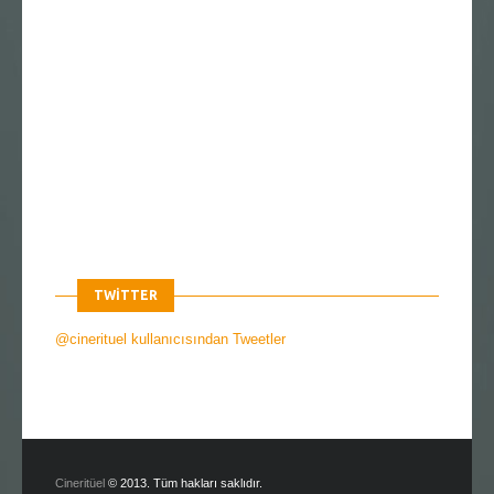
TWITTER
@cinerituel kullanıcısından Tweetler
Cineritüel
© 2013. Tüm hakları saklıdır.