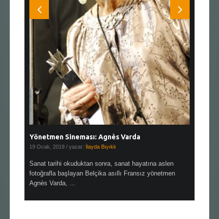
Yönetmen Sineması: Agnès Varda
Yönetmen
19 Ocak, 2019
/ yazar:
İlayda Bıyıklı
30 Aralık, 2
en çok Top
Sanat tarihi okuduktan sonra, sanat hayatına aslen
Çok sevdiğ
alı
fotoğrafla başlayan Belçika asıllı Fransız yönetmen
Hitchcock 
Agnès Varda, ...