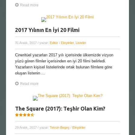
Read more
2017 Yılının En İyi 20 Filmi
31 Aralık, 2017
/ yazar:
Editör
/
Eleştiriler
,
Listeler
Cineritüel yazarları 2017 yılı içerisinde ülkemizde vizyon
yüzü gören filmler içerisinden en iyi 20 filmi belirledi.
Yazarların kişisel listelerinde ortak bulunan filmlere göre
oluşan listenin ...
Read more
The Square (2017): Teşhir Olan Kim?
29 Aralık, 2017
/ yazar:
Teksin Begeç
/
Eleştiriler