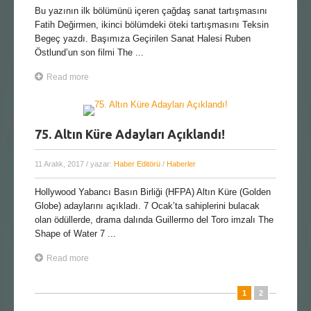
Bu yazının ilk bölümünü içeren çağdaş sanat tartışmasını
Fatih Değirmen, ikinci bölümdeki öteki tartışmasını Teksin
Begeç yazdı. Başımıza Geçirilen Sanat Halesi Ruben
Östlund’un son filmi The ...
Read more
75. Altın Küre Adayları Açıklandı!
11 Aralık, 2017
/ yazar:
Haber Editörü
/
Haberler
Hollywood Yabancı Basın Birliği (HFPA) Altın Küre (Golden
Globe) adaylarını açıkladı. 7 Ocak’ta sahiplerini bulacak
olan ödüllerde, drama dalında Guillermo del Toro imzalı The
Shape of Water 7 ...
Read more
1
2