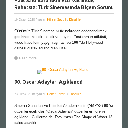
Halk Salonlara Akın Etti Vatandaş
Rahatsız: Türk Sinemasında Biçem Sorunu
19 Ocak, 2020
/ yazar:
Kürşat Saygılı
/
Eleştiriler
Günümüz Türk Sinemasını üç noktadan değerlendirmek
gerekiyor: nicelik, nitelik ve seyirci. Yeşilçam’ın çöküşü,
video kasetlerin yaygınlaşması ve 1987’de Hollywood
darbesi olarak adlandırılan Özal ...
Read more
90. Oscar Adayları Açıklandı!
23 Ocak, 2018
/ yazar:
Haber Editörü
/
Haberler
Sinema Sanatları ve Bilimleri Akademisi’nin (AMPAS) 90.’sı
düzenlenecek olan “Oscar Adayları” düzenlenen törenle
açıklandı. Guillermo del Toro imzalı The Shape of Water 13
dalda adaylık ...