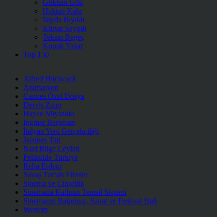
Gökhan Gök
Haktan Kalır
İlayda Bıyıklı
Kürşat Saygılı
Teksin Begeç
Konuk Yazar
Top 150
Alfred Hitchcock
Animasyon
Cannes Özel Dosya
Derviş Zaim
Hayao Miyazaki
Ingmar Bergman
İtalyan Yeni Gerçekçiliği
Jacques Tati
Nuri Bilge Ceylan
Pelikülde Türkiye
Reha Erdem
Savaş Temalı Filmler
Sinema ve Cinsellik
Sinemada Kadının Temsil Sistemi
Sinemanın Bağımsız, Sanat ve Festival Hali
Western