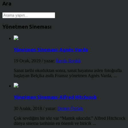
Ara
Yönetmen Sineması
Yönetmen Sineması: Agnès Varda
19 Ocak, 2019
/ yazar:
İlayda Bıyıklı
Sanat tarihi okuduktan sonra, sanat hayatına aslen fotoğrafla
başlayan Belçika asıllı Fransız yönetmen Agnès Varda, ...
Yönetmen Sineması: Alfred Hitchcock
30 Aralık, 2018
/ yazar:
Demet Öztürk
Çok sevdiğim bir söz var “Mantık sıkıcıdır.” Alfred Hitchcock
dünya sinema tarihinin en önemli ve biricik ...