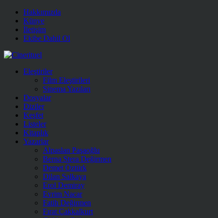
Hakkımızda
Künye
İletişim
Ekibe Dahil Ol
Eleştiriler
Film Eleştirileri
Sinema Yazıları
Dosyalar
Diziler
Keşfet
Listeler
Kitaplık
Yazarlar
Alpaslan Paşaoğlu
Berna Stera Değirmen
Demet Öztürk
Dilan Salkaya
Erol Demiray
Evrim Nacar
Fatih Değirmen
Fırat Çakkalkurt