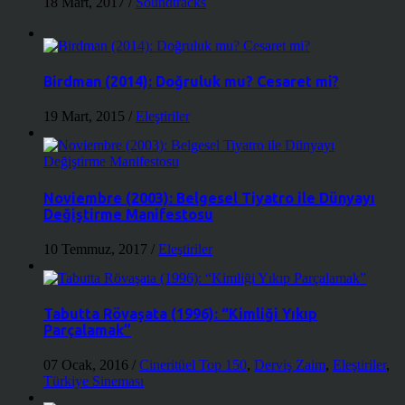
18 Mart, 2017
/
Soundtracks
Birdman (2014): Doğruluk mu? Cesaret mi?
19 Mart, 2015
/
Eleştiriler
Noviembre (2003): Belgesel Tiyatro ile Dünyayı
Değiştirme Manifestosu
10 Temmuz, 2017
/
Eleştiriler
Tabutta Rövaşata (1996): “Kimliği Yıkıp
Parçalamak”
07 Ocak, 2016
/
Cineritüel Top 150
,
Derviş Zaim
,
Eleştiriler
,
Türkiye Sineması