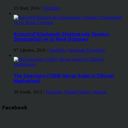
25 Mart, 2016
/
Eleştiriler
Krzysztof Kieslowski Sinemasında Yaşamın
Döngüselliği ve Üç Renk Üçlemesi
07 Ağustos, 2016
/
Eleştiriler
,
Sinemada Üçlemeler
The Searchers (1956): Beyaz Adam’ın Zihinsel
Mağlubiyeti
30 Aralık, 2013
/
Eleştiriler
,
Klasik Filmler
,
Western
Facebook