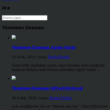
Ara
Yönetmen Sineması
Yönetmen Sineması: Agnès Varda
19 Ocak, 2019
/ yazar:
İlayda Bıyıklı
Sanat tarihi okuduktan sonra, sanat hayatına aslen fotoğrafla
başlayan Belçika asıllı Fransız yönetmen Agnès Varda, ...
Yönetmen Sineması: Alfred Hitchcock
30 Aralık, 2018
/ yazar:
Demet Öztürk
Çok sevdiğim bir söz var “Mantık sıkıcıdır.” Alfred Hitchcock