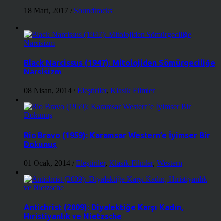
18 Mart, 2017
/
Soundtracks
Black Narcissus (1947): Mitolojiden Sömürgeciliğe
Narsisizm
08 Nisan, 2014
/
Eleştiriler
,
Klasik Filmler
Rio Bravo (1959): Karamsar Western’e İyimser Bir
Dokunuş
01 Ocak, 2014
/
Eleştiriler
,
Klasik Filmler
,
Western
Antichrist (2009): Diyalektiğe Karşı Kadın,
Hıristiyanlık ve Nietzsche