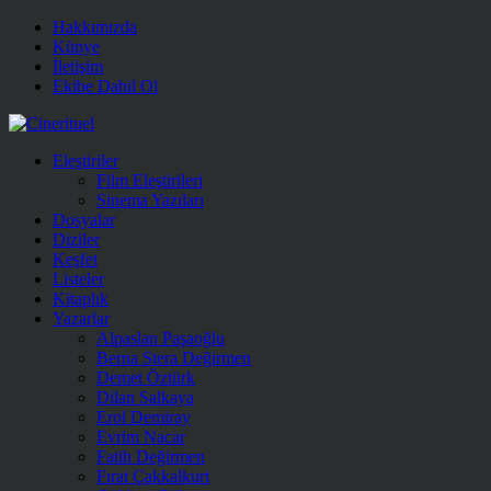
Hakkımızda
Künye
İletişim
Ekibe Dahil Ol
Eleştiriler
Film Eleştirileri
Sinema Yazıları
Dosyalar
Diziler
Keşfet
Listeler
Kitaplık
Yazarlar
Alpaslan Paşaoğlu
Berna Stera Değirmen
Demet Öztürk
Dilan Salkaya
Erol Demiray
Evrim Nacar
Fatih Değirmen
Fırat Çakkalkurt