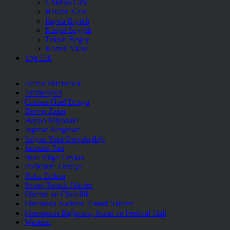
Gökhan Gök
Haktan Kalır
İlayda Bıyıklı
Kürşat Saygılı
Teksin Begeç
Konuk Yazar
Top 150
Alfred Hitchcock
Animasyon
Cannes Özel Dosya
Derviş Zaim
Hayao Miyazaki
Ingmar Bergman
İtalyan Yeni Gerçekçiliği
Jacques Tati
Nuri Bilge Ceylan
Pelikülde Türkiye
Reha Erdem
Savaş Temalı Filmler
Sinema ve Cinsellik
Sinemada Kadının Temsil Sistemi
Sinemanın Bağımsız, Sanat ve Festival Hali
Western