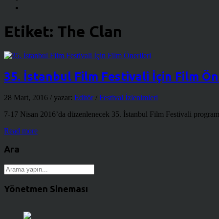
Etiket:
The Clan
35. İstanbul Film Festivali İçin Film Ön
28 Mart, 2016
/ yazar:
Editör
/
Festival İzlenimleri
7-17 Nisan 2016’da düzenlenecek 35. İstanbul Film Festivali programın
Read more
Ara
Yönetmen Sineması