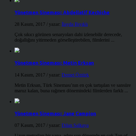
Yönetmen Sineması: Abdellatif Kechiche
28 Kasım, 2017
/ yazar:
İlayda Bıyıklı
Çok sıkıcı görünen senaryoları dahi izlenebilir derecede,
doğallığını yitirmeden görselleştirebilen, filmlerini ...
Yönetmen Sineması: Metin Erksan
14 Kasım, 2017
/ yazar:
Demet Öztürk
Metin Erksan, Türk Sineması’nın en çok tartışılan ve sansüre
maruz kalan, buna rağmen dönemindeki filmlerden farklı ...
Yönetmen Sineması: Jane Campion
07 Kasım, 2017
/ yazar:
Dilan Salkaya
Uzun metrajları bir yana, adını son dönemde en çok Top of