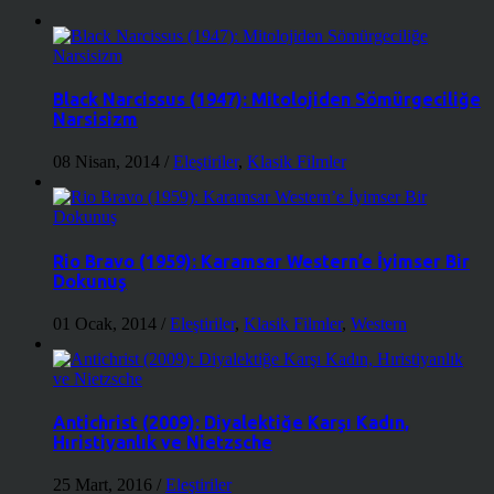
Black Narcissus (1947): Mitolojiden Sömürgeciliğe
Narsisizm
08 Nisan, 2014
/
Eleştiriler
,
Klasik Filmler
Rio Bravo (1959): Karamsar Western’e İyimser Bir
Dokunuş
01 Ocak, 2014
/
Eleştiriler
,
Klasik Filmler
,
Western
Antichrist (2009): Diyalektiğe Karşı Kadın,
Hıristiyanlık ve Nietzsche
25 Mart, 2016
/
Eleştiriler