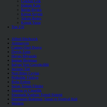
Gökhan Gök
Haktan Kalır
İlayda Bıyıklı
Kürşat Saygılı
Teksin Begeç
Konuk Yazar
Top 150
Alfred Hitchcock
Animasyon
Cannes Özel Dosya
Derviş Zaim
Hayao Miyazaki
Ingmar Bergman
İtalyan Yeni Gerçekçiliği
Jacques Tati
Nuri Bilge Ceylan
Pelikülde Türkiye
Reha Erdem
Savaş Temalı Filmler
Sinema ve Cinsellik
Sinemada Kadının Temsil Sistemi
Sinemanın Bağımsız, Sanat ve Festival Hali
Western