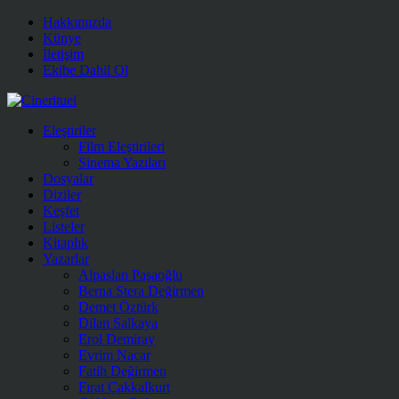
Hakkımızda
Künye
İletişim
Ekibe Dahil Ol
Eleştiriler
Film Eleştirileri
Sinema Yazıları
Dosyalar
Diziler
Keşfet
Listeler
Kitaplık
Yazarlar
Alpaslan Paşaoğlu
Berna Stera Değirmen
Demet Öztürk
Dilan Salkaya
Erol Demiray
Evrim Nacar
Fatih Değirmen
Fırat Çakkalkurt