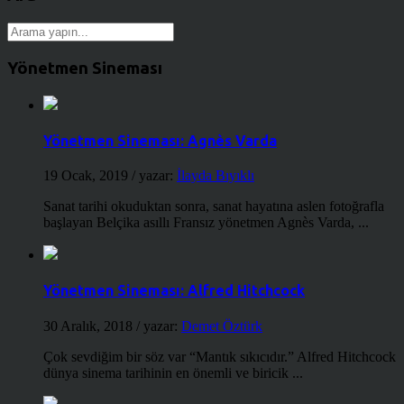
Yönetmen Sineması
Yönetmen Sineması: Agnès Varda
19 Ocak, 2019
/ yazar:
İlayda Bıyıklı
Sanat tarihi okuduktan sonra, sanat hayatına aslen fotoğrafla
başlayan Belçika asıllı Fransız yönetmen Agnès Varda, ...
Yönetmen Sineması: Alfred Hitchcock
30 Aralık, 2018
/ yazar:
Demet Öztürk
Çok sevdiğim bir söz var “Mantık sıkıcıdır.” Alfred Hitchcock
dünya sinema tarihinin en önemli ve biricik ...