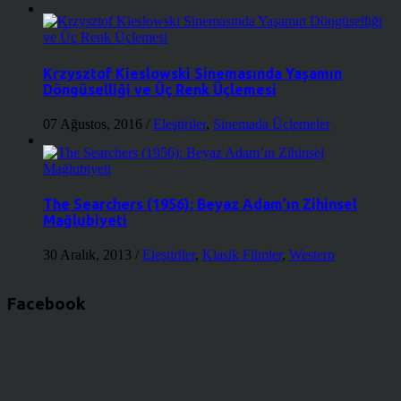
Krzysztof Kieslowski Sinemasında Yaşamın
Döngüselliği ve Üç Renk Üçlemesi
07 Ağustos, 2016
/
Eleştiriler
,
Sinemada Üçlemeler
The Searchers (1956): Beyaz Adam’ın Zihinsel
Mağlubiyeti
30 Aralık, 2013
/
Eleştiriler
,
Klasik Filmler
,
Western
Facebook