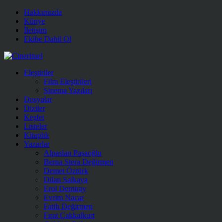
Hakkımızda
Künye
İletişim
Ekibe Dahil Ol
Eleştiriler
Film Eleştirileri
Sinema Yazıları
Dosyalar
Diziler
Keşfet
Listeler
Kitaplık
Yazarlar
Alpaslan Paşaoğlu
Berna Stera Değirmen
Demet Öztürk
Dilan Salkaya
Erol Demiray
Evrim Nacar
Fatih Değirmen
Fırat Çakkalkurt