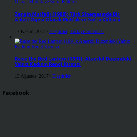
Zengin Mutfağı (1988): Türk Sinemasında Bir
Anlatı Ögesi Olarak Mutfak ve Sofra Kültürü
17 Kasım, 2015
/
Eleştiriler
,
Türkiye Sineması
Raise the Red Lantern (1991): Ataerkil Düzendeki
Yalnız Kadının Rengi Kırmızı
13 Ağustos, 2017
/
Eleştiriler
Facebook