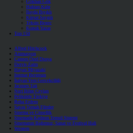
Gökhan Gök
Haktan Kalır
İlayda Bıyıklı
Kürşat Saygılı
Teksin Begeç
Konuk Yazar
Top 150
Alfred Hitchcock
Animasyon
Cannes Özel Dosya
Derviş Zaim
Hayao Miyazaki
Ingmar Bergman
İtalyan Yeni Gerçekçiliği
Jacques Tati
Nuri Bilge Ceylan
Pelikülde Türkiye
Reha Erdem
Savaş Temalı Filmler
Sinema ve Cinsellik
Sinemada Kadının Temsil Sistemi
Sinemanın Bağımsız, Sanat ve Festival Hali
Western