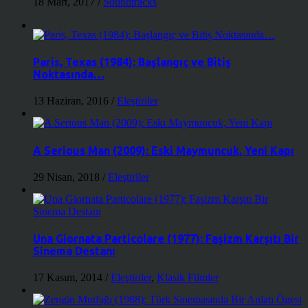
18 Mart, 2017
/
Soundtracks
Paris, Texas (1984): Başlangıç ve Bitiş
Noktasında…
13 Haziran, 2016
/
Eleştiriler
A Serious Man (2009): Eski Maymuncuk, Yeni Kapı
29 Nisan, 2018
/
Eleştiriler
Una Giornata Particolare (1977): Faşizm Karşıtı Bir
Sinema Destanı
17 Kasım, 2014
/
Eleştiriler
,
Klasik Filmler