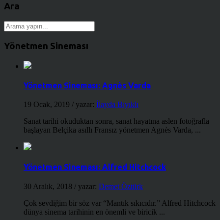
Ara
Yönetmen Sineması
Yönetmen Sineması: Agnès Varda
19 Ocak, 2019
/ yazar:
İlayda Bıyıklı
Sanat tarihi okuduktan sonra, sanat hayatına aslen fotoğrafla
başlayan Belçika asıllı Fransız yönetmen Agnès Varda, ...
Yönetmen Sineması: Alfred Hitchcock
30 Aralık, 2018
/ yazar:
Demet Öztürk
Çok sevdiğim bir söz var “Mantık sıkıcıdır.” Alfred Hitchcock
dünya sinema tarihinin en önemli ve biricik ...