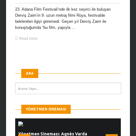
23. Adana Film Festivali’nde ilk kez seyirci ile buluşan
Derviş Zaim’in 9. uzun metraj filmi Rüya, festivalde
beklenilen ilgiyi göremedi. Geçen yıl Derviş Zaim ile
konuştuğumda “bu film, yapıyla ...
Read more
ARA
YÖNETMEN SINEMASI
Yönetmen Sineması: Agnès Varda
Yönetmen