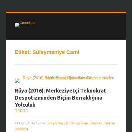
Etiket:
Süleymaniye Cami
Rüya (2016): Merkeziyetçi Teknokrat
Despotizminden Biçim Berraklığına
Yolculuk
21 Ekim, 2016
/ yazar:
Kürşat Saygılı
/
Derviş Zaim
,
Eleştiriler
,
Türkiye
Sineması