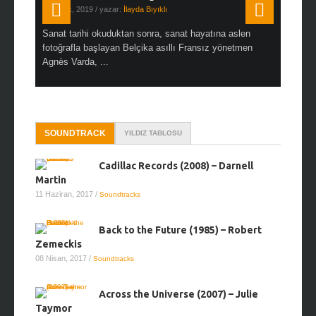
19 Ocak, 2019
/ yazar:
İlayda Bıyıklı
30 Aralık, 2
en çok Top
Sanat tarihi okuduktan sonra, sanat hayatına aslen
Çok sevdiğ
alı
fotoğrafla başlayan Belçika asıllı Fransız yönetmen
Hitchcock 
Agnès Varda, ...
SOUNDTRACK
YILDIZ TABLOSU
Cadillac Records (2008) – Darnell
Martin
11 Haziran, 2017
/
Soundtracks
Back to the Future (1985) – Robert
Zemeckis
08 Nisan, 2017
/
Soundtracks
Across the Universe (2007) – Julie
Taymor