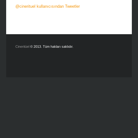
@cinerituel kullanıcısından Tweetler
Cineritüel
© 2013. Tüm hakları saklıdır.