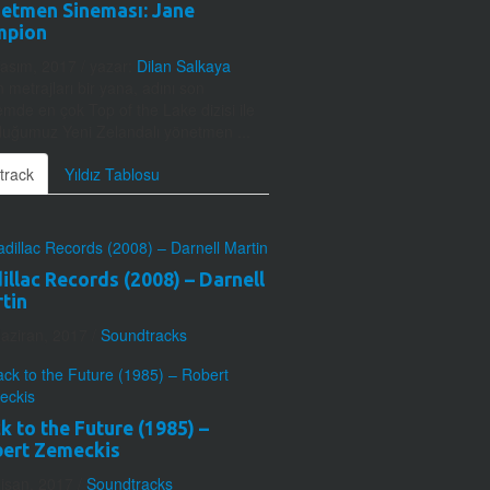
etmen Sineması: Jane
mpion
Kasım, 2017
/ yazar:
Dilan Salkaya
 metrajları bir yana, adını son
mde en çok Top of the Lake dizisi ile
uğumuz Yeni Zelandalı yönetmen ...
track
Yıldız Tablosu
illac Records (2008) – Darnell
tin
aziran, 2017
/
Soundtracks
k to the Future (1985) –
ert Zemeckis
isan, 2017
/
Soundtracks