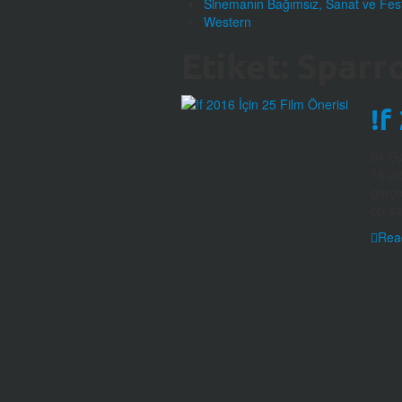
Sinemanın Bağımsız, Sanat ve Festi
Western
Etiket:
Sparr
!f
04 Ş
18-28
gerçe
ön sa
Rea