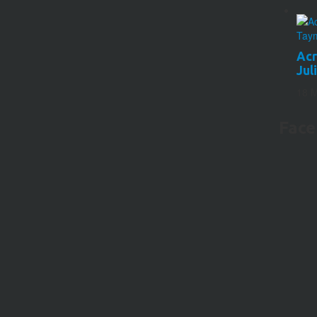
Acr
Jul
18 M
Fac