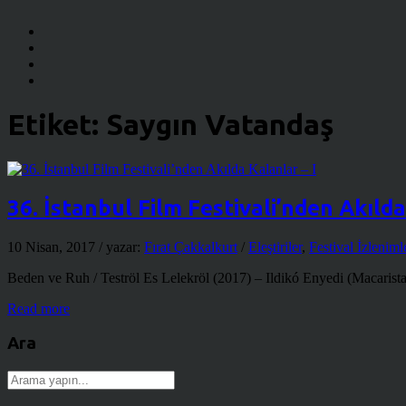
Etiket:
Saygın Vatandaş
36. İstanbul Film Festivali’nden Akılda
10 Nisan, 2017
/ yazar:
Fırat Çakkalkurt
/
Eleştiriler
,
Festival İzleniml
Beden ve Ruh / Teströl Es Lelekröl (2017) – Ildikó Enyedi (Macaristan)
Read more
Ara