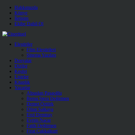
Hakkımızda
Künye
İletişim
Ekibe Dahil Ol
Eleştiriler
Film Eleştirileri
Sinema Yazıları
Dosyalar
Diziler
Keşfet
Listeler
Kitaplık
Yazarlar
Alpaslan Paşaoğlu
Berna Stera Değirmen
Demet Öztürk
Dilan Salkaya
Erol Demiray
Evrim Nacar
Fatih Değirmen
Fırat Çakkalkurt