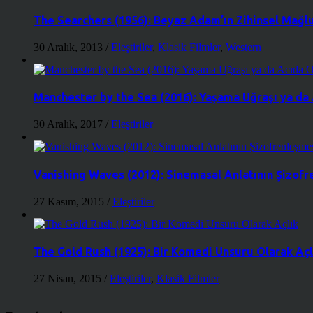
The Searchers (1956): Beyaz Adam’ın Zihinsel Mağl
30 Aralık, 2013
/
Eleştiriler
,
Klasik Filmler
,
Western
Manchester by the Sea (2016): Yaşama Uğraşı ya d
30 Aralık, 2017
/
Eleştiriler
Vanishing Waves (2012): Sinemasal Anlatının Şizof
27 Kasım, 2015
/
Eleştiriler
The Gold Rush (1925): Bir Komedi Unsuru Olarak Açl
27 Nisan, 2015
/
Eleştiriler
,
Klasik Filmler