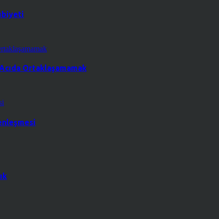
ubiyeti
a Acıda Ortaklaşamamak
renleşmesi
ık