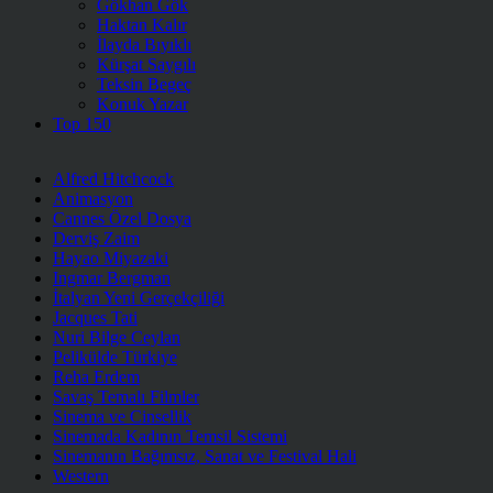
Gökhan Gök
Haktan Kalır
İlayda Bıyıklı
Kürşat Saygılı
Teksin Begeç
Konuk Yazar
Top 150
Alfred Hitchcock
Animasyon
Cannes Özel Dosya
Derviş Zaim
Hayao Miyazaki
Ingmar Bergman
İtalyan Yeni Gerçekçiliği
Jacques Tati
Nuri Bilge Ceylan
Pelikülde Türkiye
Reha Erdem
Savaş Temalı Filmler
Sinema ve Cinsellik
Sinemada Kadının Temsil Sistemi
Sinemanın Bağımsız, Sanat ve Festival Hali
Western