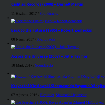
Cadillac Records (2008) – Darnell Martin
11 Haziran, 2017
/
Soundtracks
Back to the Future (1985) – Robert Zemeckis
08 Nisan, 2017
/
Soundtracks
Across the Universe (2007) – Julie Taymor
18 Mart, 2017
/
Soundtracks
Krzysztof Kieslowski Sinemasında Yaşamın Döngüse
07 Ağustos, 2016
/
Eleştiriler
,
Sinemada Üçlemeler