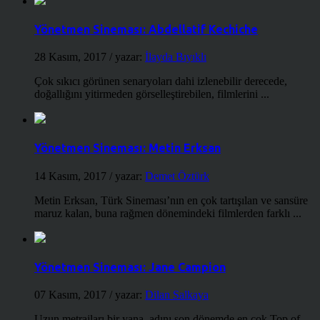
Yönetmen Sineması: Abdellatif Kechiche
28 Kasım, 2017
/ yazar:
İlayda Bıyıklı
Çok sıkıcı görünen senaryoları dahi izlenebilir derecede,
doğallığını yitirmeden görselleştirebilen, filmlerini ...
Yönetmen Sineması: Metin Erksan
14 Kasım, 2017
/ yazar:
Demet Öztürk
Metin Erksan, Türk Sineması’nın en çok tartışılan ve sansüre
maruz kalan, buna rağmen dönemindeki filmlerden farklı ...
Yönetmen Sineması: Jane Campion
07 Kasım, 2017
/ yazar:
Dilan Salkaya
Uzun metrajları bir yana, adını son dönemde en çok Top of