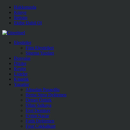
Hakkımızda
Künye
İletişim
Ekibe Dahil Ol
Eleştiriler
Film Eleştirileri
Sinema Yazıları
Dosyalar
Diziler
Keşfet
Listeler
Kitaplık
Yazarlar
Alpaslan Paşaoğlu
Berna Stera Değirmen
Demet Öztürk
Dilan Salkaya
Erol Demiray
Evrim Nacar
Fatih Değirmen
Fırat Çakkalkurt