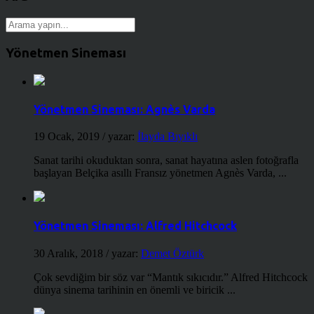
Yönetmen Sineması
Yönetmen Sineması: Agnès Varda
19 Ocak, 2019
/ yazar:
İlayda Bıyıklı
Sanat tarihi okuduktan sonra, sanat hayatına aslen fotoğrafla
başlayan Belçika asıllı Fransız yönetmen Agnès Varda, ...
Yönetmen Sineması: Alfred Hitchcock
30 Aralık, 2018
/ yazar:
Demet Öztürk
Çok sevdiğim bir söz var “Mantık sıkıcıdır.” Alfred Hitchcock
dünya sinema tarihinin en önemli ve biricik ...