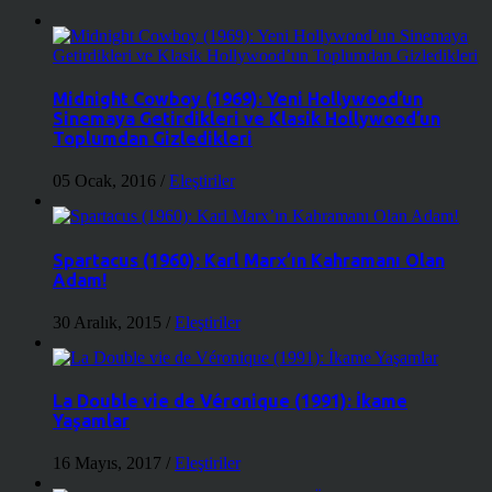
Midnight Cowboy (1969): Yeni Hollywood’un
Sinemaya Getirdikleri ve Klasik Hollywood’un
Toplumdan Gizledikleri
05 Ocak, 2016
/
Eleştiriler
Spartacus (1960): Karl Marx’ın Kahramanı Olan
Adam!
30 Aralık, 2015
/
Eleştiriler
La Double vie de Véronique (1991): İkame
Yaşamlar
16 Mayıs, 2017
/
Eleştiriler