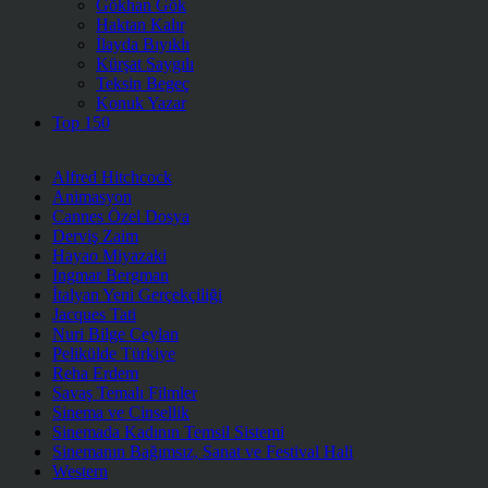
Gökhan Gök
Haktan Kalır
İlayda Bıyıklı
Kürşat Saygılı
Teksin Begeç
Konuk Yazar
Top 150
Alfred Hitchcock
Animasyon
Cannes Özel Dosya
Derviş Zaim
Hayao Miyazaki
Ingmar Bergman
İtalyan Yeni Gerçekçiliği
Jacques Tati
Nuri Bilge Ceylan
Pelikülde Türkiye
Reha Erdem
Savaş Temalı Filmler
Sinema ve Cinsellik
Sinemada Kadının Temsil Sistemi
Sinemanın Bağımsız, Sanat ve Festival Hali
Western