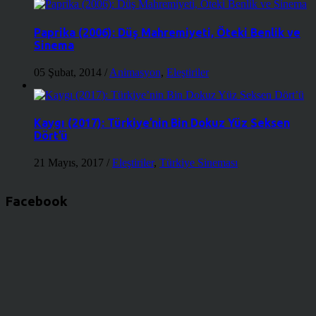
Paprika (2006): Düş Mahremiyeti, Öteki Benlik ve
Sinema
05 Şubat, 2014
/
Animasyon
,
Eleştiriler
Kaygı (2017): Türkiye’nin Bin Dokuz Yüz Seksen
Dört’ü
21 Mayıs, 2017
/
Eleştiriler
,
Türkiye Sineması
Facebook