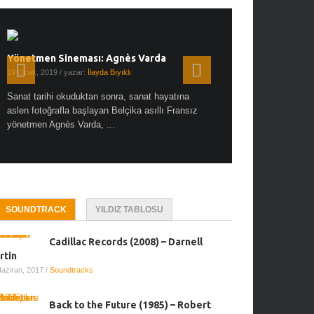
Yönetmen Sineması: Agnès Varda
Yönetmen Sineması: A
19 Ocak, 2019
/ yazar:
İlayda Bıyıklı
30 Aralık, 2018
/ yazar:
Demet
Sanat tarihi okuduktan sonra, sanat hayatına
Çok sevdiğim bir söz var “
aslen fotoğrafla başlayan Belçika asıllı Fransız
Hitchcock dünya sinema t
yönetmen Agnès Varda, ...
biricik ...
SOUNDTRACK
YILDIZ TABLOSU
Cadillac Records (2008) – Darnell
rtin
Haziran, 2017
/
Soundtracks
Back to the Future (1985) – Robert