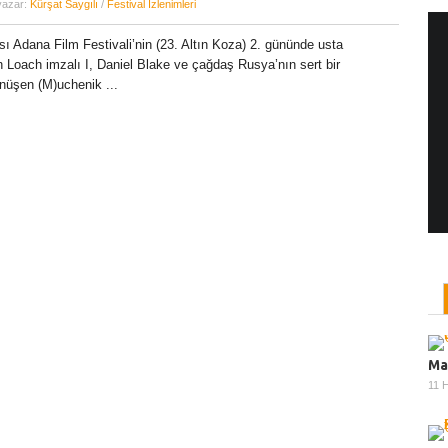
yazar:
Kürşat Saygılı
/
Festival İzlenimleri
sı Adana Film Festivali’nin (23. Altın Koza) 2. gününde usta
Loach imzalı I, Daniel Blake ve çağdaş Rusya’nın sert bir
Yönetmen Sineması: Jane Campion
önüşen (M)uchenik ...
07 Kasım, 2017
/ yazar:
Dilan Salkaya
Uzun metrajları bir yana, adını son dönemde en
çok Top of the Lake dizisi ile duyduğumuz Yeni
Zelandalı yönetmen ...
Ma
11 