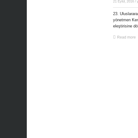
21 Eylül, 2016
/ 
23. Uluslarara
yönetmen Ken 
eleştirisine d
Read more