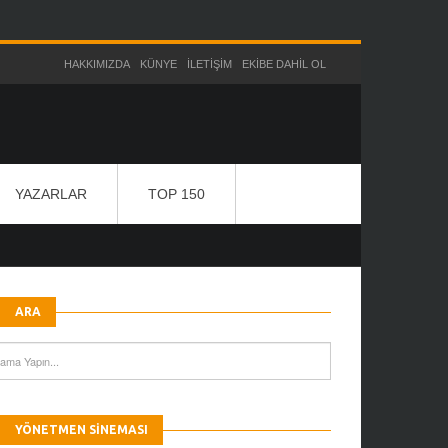
HAKKIMIZDA
KÜNYE
İLETIŞIM
EKIBE DAHIL OL
YAZARLAR
TOP 150
ARA
YÖNETMEN SINEMASI