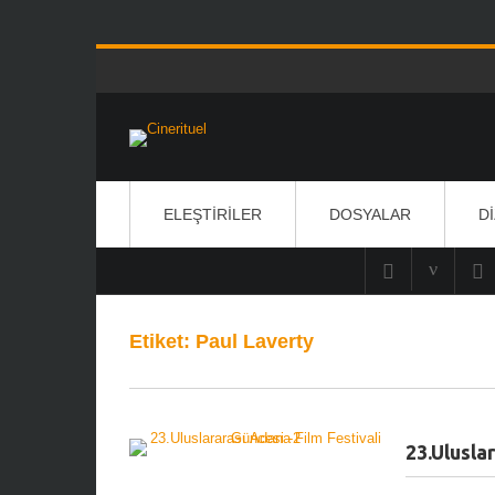
ELEŞTIRILER
DOSYALAR
D
Etiket:
Paul Laverty
23.Ulusla