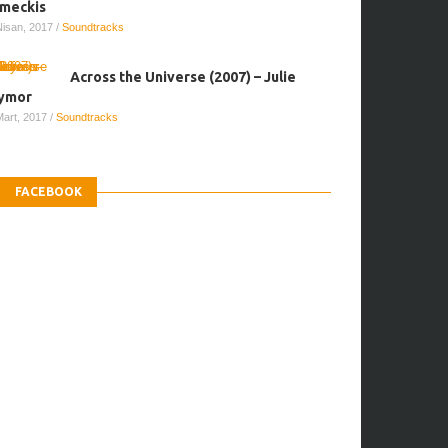
meckis
Nisan, 2017
/
Soundtracks
Across the Universe (2007) – Julie
ymor
Mart, 2017
/
Soundtracks
FACEBOOK