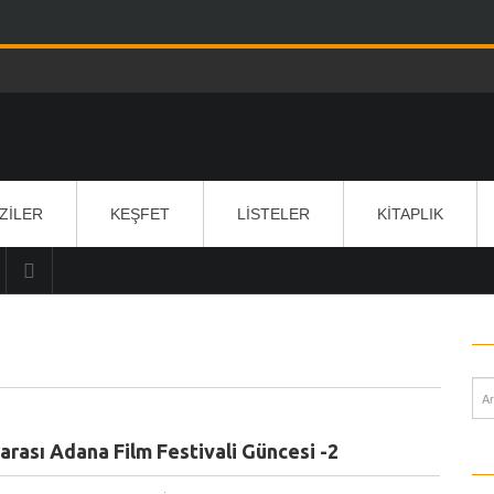
IZILER
KEŞFET
LISTELER
KITAPLIK
rarası Adana Film Festivali Güncesi -2