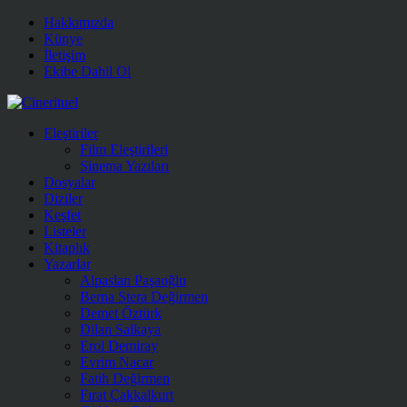
Hakkımızda
Künye
İletişim
Ekibe Dahil Ol
Eleştiriler
Film Eleştirileri
Sinema Yazıları
Dosyalar
Diziler
Keşfet
Listeler
Kitaplık
Yazarlar
Alpaslan Paşaoğlu
Berna Stera Değirmen
Demet Öztürk
Dilan Salkaya
Erol Demiray
Evrim Nacar
Fatih Değirmen
Fırat Çakkalkurt