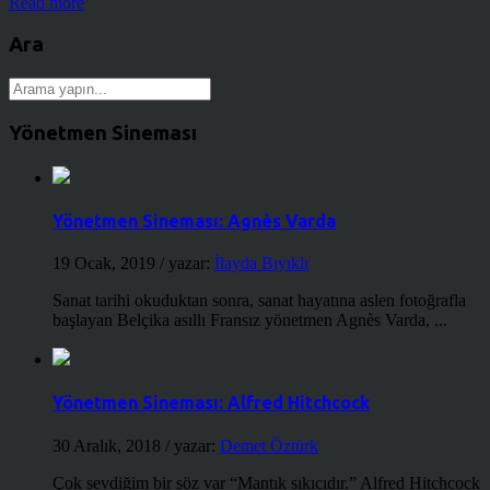
Read more
Ara
Yönetmen Sineması
Yönetmen Sineması: Agnès Varda
19 Ocak, 2019
/ yazar:
İlayda Bıyıklı
Sanat tarihi okuduktan sonra, sanat hayatına aslen fotoğrafla
başlayan Belçika asıllı Fransız yönetmen Agnès Varda, ...
Yönetmen Sineması: Alfred Hitchcock
30 Aralık, 2018
/ yazar:
Demet Öztürk
Çok sevdiğim bir söz var “Mantık sıkıcıdır.” Alfred Hitchcock