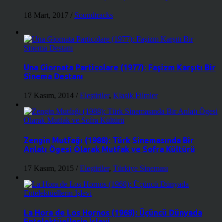
18 Mart, 2017
/
Soundtracks
Una Giornata Particolare (1977): Faşizm Karşıtı Bir
Sinema Destanı
17 Kasım, 2014
/
Eleştiriler
,
Klasik Filmler
Zengin Mutfağı (1988): Türk Sinemasında Bir
Anlatı Ögesi Olarak Mutfak ve Sofra Kültürü
17 Kasım, 2015
/
Eleştiriler
,
Türkiye Sineması
La Hora de Los Hornos (1968): Üçüncü Dünyada
Entelektüellerin İşlevi