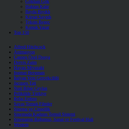
Gökhan Gök
Haktan Kalır
İlayda Bıyıklı
Kürşat Saygılı
Teksin Begeç
Konuk Yazar
Top 150
Alfred Hitchcock
Animasyon
Cannes Özel Dosya
Derviş Zaim
Hayao Miyazaki
Ingmar Bergman
İtalyan Yeni Gerçekçiliği
Jacques Tati
Nuri Bilge Ceylan
Pelikülde Türkiye
Reha Erdem
Savaş Temalı Filmler
Sinema ve Cinsellik
Sinemada Kadının Temsil Sistemi
Sinemanın Bağımsız, Sanat ve Festival Hali
Western