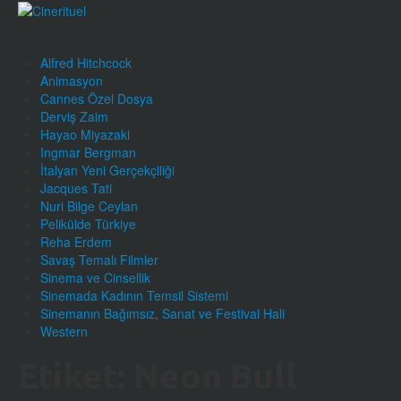
Alfred Hitchcock
Animasyon
Cannes Özel Dosya
Derviş Zaim
Hayao Miyazaki
Ingmar Bergman
İtalyan Yeni Gerçekçiliği
Jacques Tati
Nuri Bilge Ceylan
Pelikülde Türkiye
Reha Erdem
Savaş Temalı Filmler
Sinema ve Cinsellik
Sinemada Kadının Temsil Sistemi
Sinemanın Bağımsız, Sanat ve Festival Hali
Western
Etiket:
Neon Bull