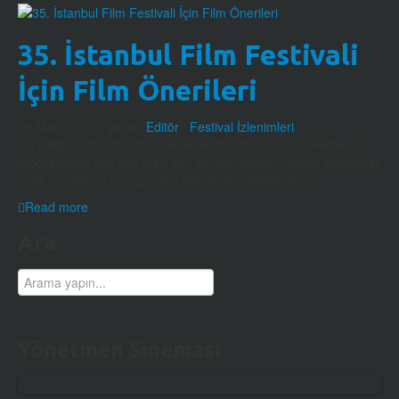
35. İstanbul Film Festivali
İçin Film Önerileri
28 Mart, 2016
/ yazar:
Editör
/
Festival İzlenimleri
7-17 Nisan 2016’da düzenlenecek 35. İstanbul Film Festivali
programında 200’den fazla film seyirci bekliyor. Seçim yapmanın
hayli zor olduğu bu uzun film listesinden, biletlerin ...
Read more
Ara
Yönetmen Sineması