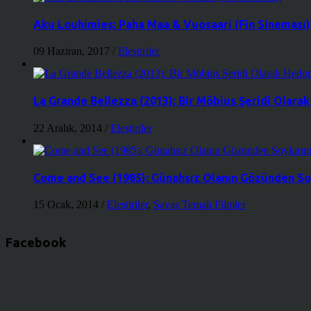
Aku Louhimies: Paha Maa & Vuosaari (Fin Sineması)
09 Haziran, 2017
/
Eleştiriler
La Grande Bellezza (2013): Bir Möbius Şeridi Olara
22 Aralık, 2014
/
Eleştiriler
Come and See (1985): Günahsız Olanın Gözünden So
15 Ocak, 2014
/
Eleştiriler
,
Savaş Temalı Filmler
Facebook