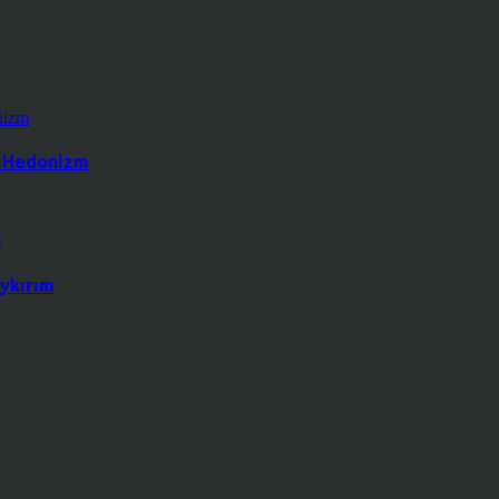
k Hedonizm
ykırım