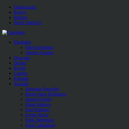
Hakkımızda
Künye
İletişim
Ekibe Dahil Ol
Eleştiriler
Film Eleştirileri
Sinema Yazıları
Dosyalar
Diziler
Keşfet
Listeler
Kitaplık
Yazarlar
Alpaslan Paşaoğlu
Berna Stera Değirmen
Demet Öztürk
Dilan Salkaya
Erol Demiray
Evrim Nacar
Fatih Değirmen
Fırat Çakkalkurt