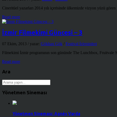
Cineritüel yazarları 2014 yılı içerisinde ülkemizde vizyon yüzü gören ye
Read more
İzmir Filmekimi Güncesi – 3
07 Ekim, 2013
/ yazar:
Gökhan Gök
/
Festival İzlenimleri
Filmekimi İzmir programının son gününde The Lunchbox, Fruitvale Stat
Read more
Ara
Yönetmen Sineması
Yönetmen Sineması: Agnès Varda