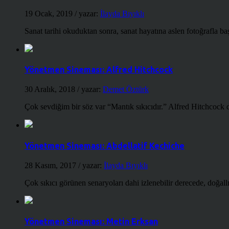
19 Ocak, 2019
/ yazar:
İlayda Bıyıklı
Sanat tarihi okuduktan sonra, sanat hayatına aslen fotoğrafla ba
Yönetmen Sineması: Alfred Hitchcock
30 Aralık, 2018
/ yazar:
Demet Öztürk
Çok sevdiğim bir söz var “Mantık sıkıcıdır.” Alfred Hitchcock d
Yönetmen Sineması: Abdellatif Kechiche
28 Kasım, 2017
/ yazar:
İlayda Bıyıklı
Çok sıkıcı görünen senaryoları dahi izlenebilir derecede, doğallığ
Yönetmen Sineması: Metin Erksan