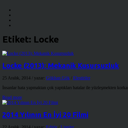
Etiket:
Locke
Locke (2013): Mekanik Kusursuzluk
25 Aralık, 2014
/ yazar:
Gökhan Gök
/
Eleştiriler
İnsanlar hata yapmaktan çok yaptıkları hatalar ile yüzleşmekten korkarl
Read more
2014 Yılının En İyi 20 Filmi
22 Aralık, 2014
/ yazar:
Editör
/
Listeler