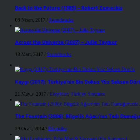
Back to the Future (1985) – Robert Zemeckis
08 Nisan, 2017
/
Soundtracks
Across the Universe (2007) – Julie Taymor
18 Mart, 2017
/
Soundtracks
Kaygı (2017): Türkiye’nin Bin Dokuz Yüz Seksen Dört
21 Mayıs, 2017
/
Eleştiriler
,
Türkiye Sineması
The Fountain (2006): Bilgelik Ağacı’nın Tadı Dama
29 Ocak, 2014
/
Eleştiriler