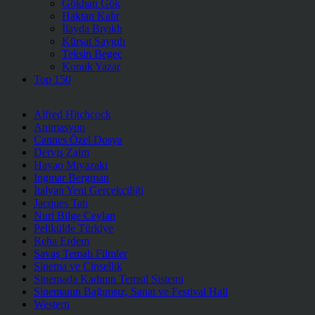
Gökhan Gök
Haktan Kalır
İlayda Bıyıklı
Kürşat Saygılı
Teksin Begeç
Konuk Yazar
Top 150
Alfred Hitchcock
Animasyon
Cannes Özel Dosya
Derviş Zaim
Hayao Miyazaki
Ingmar Bergman
İtalyan Yeni Gerçekçiliği
Jacques Tati
Nuri Bilge Ceylan
Pelikülde Türkiye
Reha Erdem
Savaş Temalı Filmler
Sinema ve Cinsellik
Sinemada Kadının Temsil Sistemi
Sinemanın Bağımsız, Sanat ve Festival Hali
Western