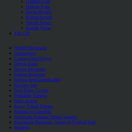
Gökhan Gök
Haktan Kalır
İlayda Bıyıklı
Kürşat Saygılı
Teksin Begeç
Konuk Yazar
Top 150
Alfred Hitchcock
Animasyon
Cannes Özel Dosya
Derviş Zaim
Hayao Miyazaki
Ingmar Bergman
İtalyan Yeni Gerçekçiliği
Jacques Tati
Nuri Bilge Ceylan
Pelikülde Türkiye
Reha Erdem
Savaş Temalı Filmler
Sinema ve Cinsellik
Sinemada Kadının Temsil Sistemi
Sinemanın Bağımsız, Sanat ve Festival Hali
Western