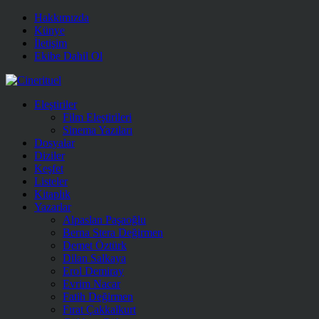
Hakkımızda
Künye
İletişim
Ekibe Dahil Ol
Eleştiriler
Film Eleştirileri
Sinema Yazıları
Dosyalar
Diziler
Keşfet
Listeler
Kitaplık
Yazarlar
Alpaslan Paşaoğlu
Berna Stera Değirmen
Demet Öztürk
Dilan Salkaya
Erol Demiray
Evrim Nacar
Fatih Değirmen
Fırat Çakkalkurt