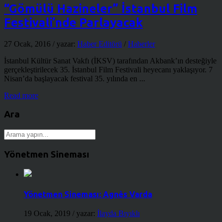
“Gömülü Hazineler” İstanbul Film
Festivali’nde Parlayacak
27 Ocak, 2016
/ yazar:
Haber Editörü
/
Haberler
İstanbul Kültür Sanat Vakfı (İKSV) tarafından Akbank’ın desteğiyle
gerçekleştirilecek 35. İstanbul Film Festivali heyecanı yaklaşıyor. 7
Nisan’da başlayacak festival 35. yılında en ...
Read more
Ara
Yönetmen Sineması
Yönetmen Sineması: Agnès Varda
19 Ocak, 2019
/ yazar:
İlayda Bıyıklı