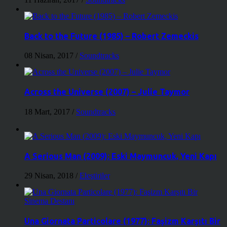
Back to the Future (1985) – Robert Zemeckis
08 Nisan, 2017
/
Soundtracks
Across the Universe (2007) – Julie Taymor
18 Mart, 2017
/
Soundtracks
A Serious Man (2009): Eski Maymuncuk, Yeni Kapı
29 Nisan, 2018
/
Eleştiriler
Una Giornata Particolare (1977): Faşizm Karşıtı Bir