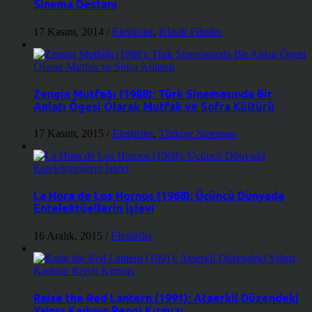
Sinema Destanı
17 Kasım, 2014
/
Eleştiriler
,
Klasik Filmler
Zengin Mutfağı (1988): Türk Sinemasında Bir
Anlatı Ögesi Olarak Mutfak ve Sofra Kültürü
17 Kasım, 2015
/
Eleştiriler
,
Türkiye Sineması
La Hora de Los Hornos (1968): Üçüncü Dünyada
Entelektüellerin İşlevi
16 Aralık, 2015
/
Eleştiriler
Raise the Red Lantern (1991): Ataerkil Düzendeki
Yalnız Kadının Rengi Kırmızı