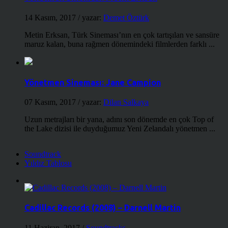
14 Kasım, 2017
/ yazar:
Demet Öztürk
Metin Erksan, Türk Sineması’nın en çok tartışılan ve sansüre
maruz kalan, buna rağmen dönemindeki filmlerden farklı ...
Yönetmen Sineması: Jane Campion
07 Kasım, 2017
/ yazar:
Dilan Salkaya
Uzun metrajları bir yana, adını son dönemde en çok Top of
the Lake dizisi ile duyduğumuz Yeni Zelandalı yönetmen ...
Soundtrack
Yıldız Tablosu
Cadillac Records (2008) – Darnell Martin
11 Haziran, 2017
/
Soundtracks