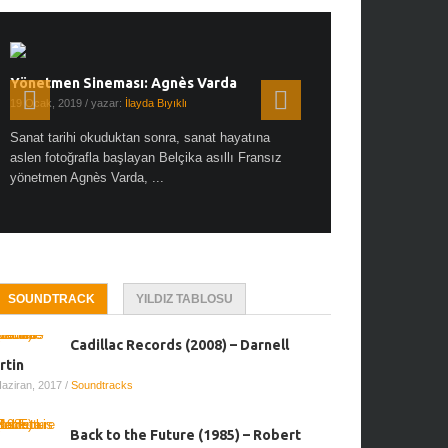
Yönetmen Sineması: Agnès Varda
Yönetmen Sineması: A
19 Ocak, 2019
/ yazar:
İlayda Bıyıklı
30 Aralık, 2018
/ yazar:
Demet
Sanat tarihi okuduktan sonra, sanat hayatına
Çok sevdiğim bir söz var “
aslen fotoğrafla başlayan Belçika asıllı Fransız
Hitchcock dünya sinema t
yönetmen Agnès Varda, ...
biricik ...
SOUNDTRACK
YILDIZ TABLOSU
Cadillac Records (2008) – Darnell
rtin
Haziran, 2017
/
Soundtracks
Back to the Future (1985) – Robert