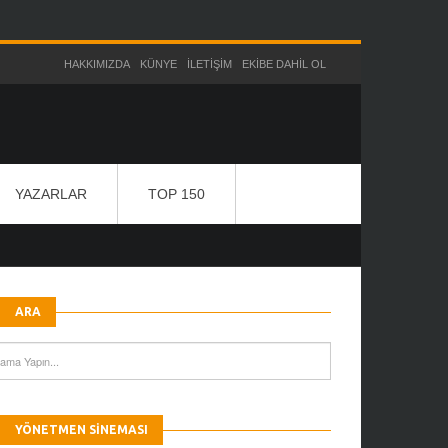
HAKKIMIZDA
KÜNYE
İLETIŞIM
EKIBE DAHIL OL
YAZARLAR
TOP 150
ARA
YÖNETMEN SINEMASI