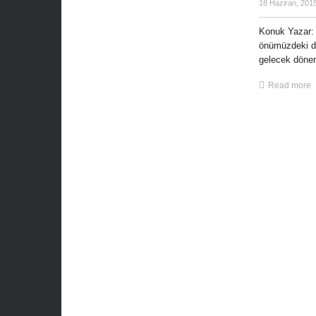
18 Haziran, 201
Konuk Yazar: 
önümüzdeki dö
gelecek dönem
Read more