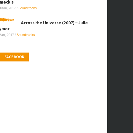
meckis
Nisan, 2017
/
Soundtracks
Across the Universe (2007) – Julie
ymor
Mart, 2017
/
Soundtracks
FACEBOOK