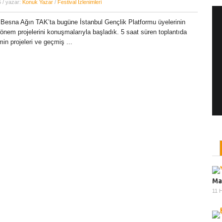
5
/ yazar:
Konuk Yazar
/
Festival İzlenimleri
Besna Ağın TAK’ta bugüne İstanbul Gençlik Platformu üyelerinin
nem projelerini konuşmalarıyla başladık. 5 saat süren toplantıda
Yönetmen Sineması: Jane Campion
in projeleri ve geçmiş ...
07 Kasım, 2017
/ yazar:
Dilan Salkaya
Uzun metrajları bir yana, adını son dönemde en
çok Top of the Lake dizisi ile duyduğumuz Yeni
Zelandalı yönetmen ...
Ma
11 