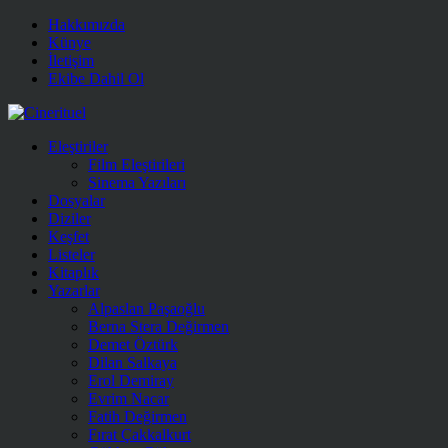
Hakkımızda
Künye
İletişim
Ekibe Dahil Ol
Eleştiriler
Film Eleştirileri
Sinema Yazıları
Dosyalar
Diziler
Keşfet
Listeler
Kitaplık
Yazarlar
Alpaslan Paşaoğlu
Berna Stera Değirmen
Demet Öztürk
Dilan Salkaya
Erol Demiray
Evrim Nacar
Fatih Değirmen
Fırat Çakkalkurt