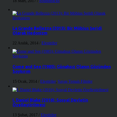
18 Mart, 2017
/
Soundtracks
La Grande Bellezza (2013): Bir Möbius Şeridi
Olarak Hedonizm
22 Aralık, 2014
/
Eleştiriler
Come and See (1985): Günahsız Olanın Gözünden
Soykırım
15 Ocak, 2014
/
Eleştiriler
,
Savaş Temalı Filmler
I, Daniel Blake (2016): Sosyal Devletin
Özelleştirilmesi
13 Şubat, 2017
/
Eleştiriler