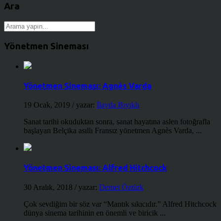
Ara
Yönetmen Sineması
Yönetmen Sineması: Agnès Varda
19 Ocak, 2019
/ yazar:
İlayda Bıyıklı
Sanat tarihi okuduktan sonra, sanat hayatına aslen fotoğrafla
başlayan Belçika asıllı Fransız yönetmen Agnès Varda, ...
Yönetmen Sineması: Alfred Hitchcock
30 Aralık, 2018
/ yazar:
Demet Öztürk
Çok sevdiğim bir söz var “Mantık sıkıcıdır.” Alfred Hitchcock
dünya sinema tarihinin en önemli ve biricik ...