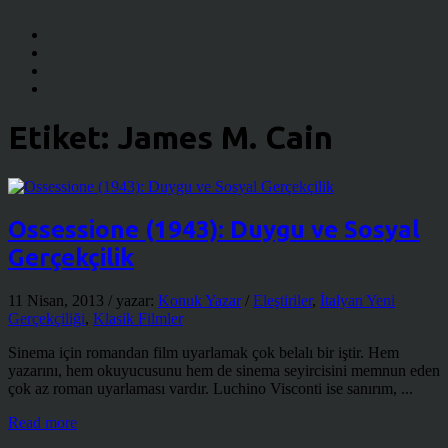
Etiket:
James M. Cain
Ossessione (1943): Duygu ve Sosyal
Gerçekçilik
11 Nisan, 2013
/ yazar:
Konuk Yazar
/
Eleştiriler
,
İtalyan Yeni
Gerçekçiliği
,
Klasik Filmler
Sinema için romandan film uyarlamak çok belalı bir iştir. Hem
yazarını, hem okuyucusunu hem de sinema seyircisini memnun eden
çok az roman uyarlaması vardır. Luchino Visconti ise sanırım, ...
Read more