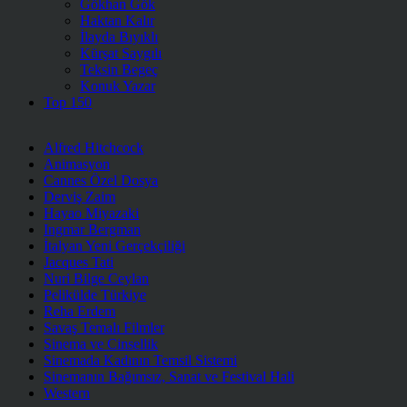
Gökhan Gök
Haktan Kalır
İlayda Bıyıklı
Kürşat Saygılı
Teksin Begeç
Konuk Yazar
Top 150
Alfred Hitchcock
Animasyon
Cannes Özel Dosya
Derviş Zaim
Hayao Miyazaki
Ingmar Bergman
İtalyan Yeni Gerçekçiliği
Jacques Tati
Nuri Bilge Ceylan
Pelikülde Türkiye
Reha Erdem
Savaş Temalı Filmler
Sinema ve Cinsellik
Sinemada Kadının Temsil Sistemi
Sinemanın Bağımsız, Sanat ve Festival Hali
Western