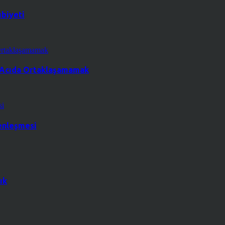
ubiyeti
a Acıda Ortaklaşamamak
renleşmesi
ık