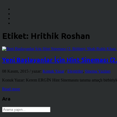
Etiket:
Hrithik Roshan
Yeni Başlayanlar İçin Hint Sineması (
08 Kasım, 2015
/ yazar:
Konuk Yazar
/
Eleştiriler
,
Sinema Yazıları
Konuk Yazar: Kerem ERGİN Hint Sinemasını tanıma amaçlı birbiriyle b
Read more
Ara