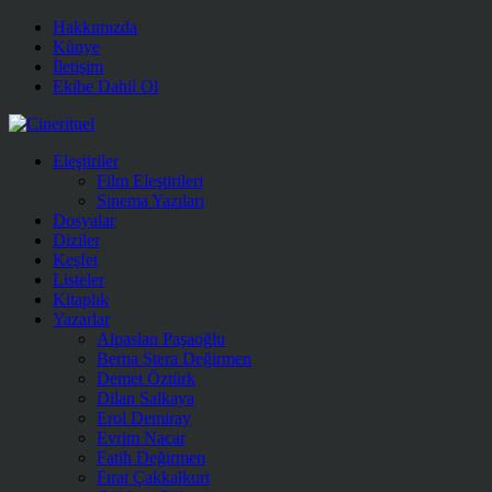
Hakkımızda
Künye
İletişim
Ekibe Dahil Ol
Eleştiriler
Film Eleştirileri
Sinema Yazıları
Dosyalar
Diziler
Keşfet
Listeler
Kitaplık
Yazarlar
Alpaslan Paşaoğlu
Berna Stera Değirmen
Demet Öztürk
Dilan Salkaya
Erol Demiray
Evrim Nacar
Fatih Değirmen
Fırat Çakkalkurt