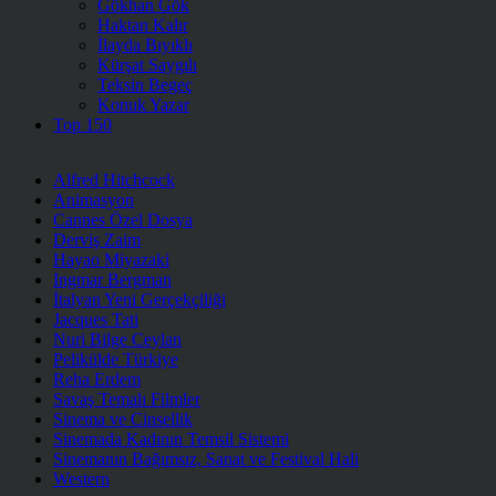
Gökhan Gök
Haktan Kalır
İlayda Bıyıklı
Kürşat Saygılı
Teksin Begeç
Konuk Yazar
Top 150
Alfred Hitchcock
Animasyon
Cannes Özel Dosya
Derviş Zaim
Hayao Miyazaki
Ingmar Bergman
İtalyan Yeni Gerçekçiliği
Jacques Tati
Nuri Bilge Ceylan
Pelikülde Türkiye
Reha Erdem
Savaş Temalı Filmler
Sinema ve Cinsellik
Sinemada Kadının Temsil Sistemi
Sinemanın Bağımsız, Sanat ve Festival Hali
Western