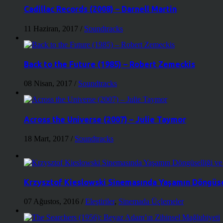
Cadillac Records (2008) – Darnell Martin
11 Haziran, 2017
/
Soundtracks
Back to the Future (1985) – Robert Zemeckis
08 Nisan, 2017
/
Soundtracks
Across the Universe (2007) – Julie Taymor
18 Mart, 2017
/
Soundtracks
Krzysztof Kieslowski Sinemasında Yaşamın Döngüse
07 Ağustos, 2016
/
Eleştiriler
,
Sinemada Üçlemeler