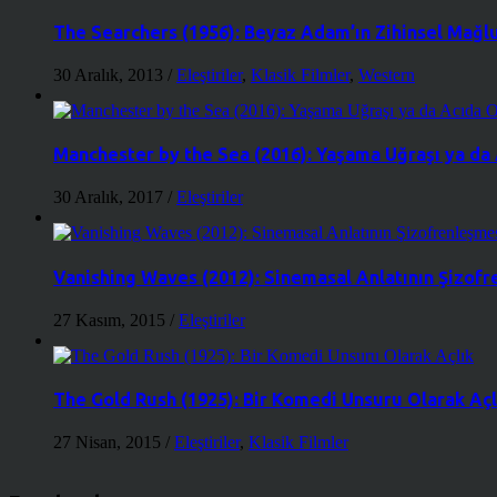
The Searchers (1956): Beyaz Adam’ın Zihinsel Mağl
30 Aralık, 2013
/
Eleştiriler
,
Klasik Filmler
,
Western
Manchester by the Sea (2016): Yaşama Uğraşı ya d
30 Aralık, 2017
/
Eleştiriler
Vanishing Waves (2012): Sinemasal Anlatının Şizof
27 Kasım, 2015
/
Eleştiriler
The Gold Rush (1925): Bir Komedi Unsuru Olarak Açl
27 Nisan, 2015
/
Eleştiriler
,
Klasik Filmler