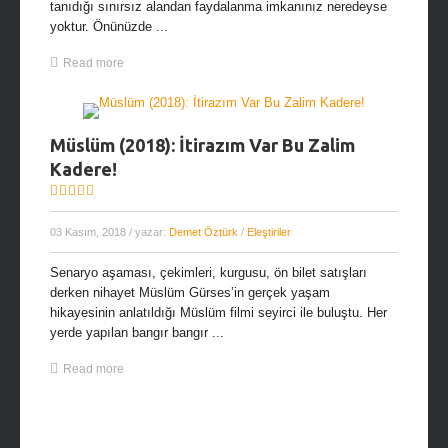
tanıdığı sınırsız alandan faydalanma imkanınız neredeyse
yoktur. Önünüzde ...
Read more
Müslüm (2018): İtirazım Var Bu Zalim
Kadere!
03 Kasım, 2018
/ yazar:
Demet Öztürk
/
Eleştiriler
Senaryo aşaması, çekimleri, kurgusu, ön bilet satışları
derken nihayet Müslüm Gürses’in gerçek yaşam
hikayesinin anlatıldığı Müslüm filmi seyirci ile buluştu. Her
yerde yapılan bangır bangır ...
Read more