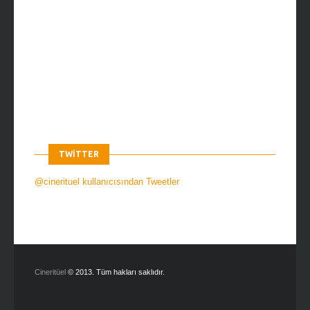
TWITTER
@cinerituel kullanıcısından Tweetler
Cineritüel
© 2013. Tüm hakları saklıdır.