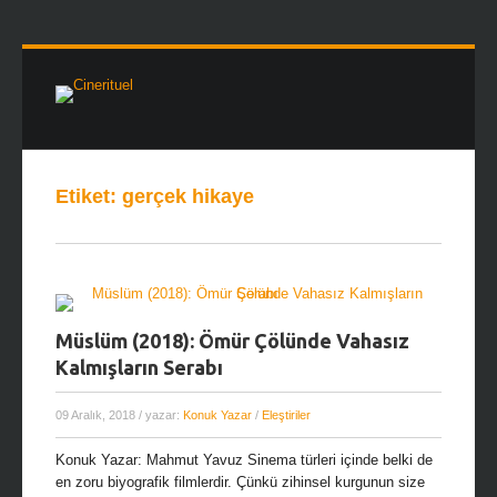
Etiket:
gerçek hikaye
Müslüm (2018): Ömür Çölünde Vahasız
Kalmışların Serabı
09 Aralık, 2018
/ yazar:
Konuk Yazar
/
Eleştiriler
Konuk Yazar: Mahmut Yavuz Sinema türleri içinde belki de
en zoru biyografik filmlerdir. Çünkü zihinsel kurgunun size