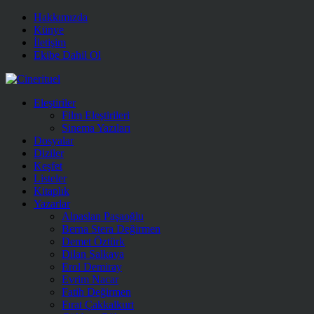
Hakkımızda
Künye
İletişim
Ekibe Dahil Ol
Eleştiriler
Film Eleştirileri
Sinema Yazıları
Dosyalar
Diziler
Keşfet
Listeler
Kitaplık
Yazarlar
Alpaslan Paşaoğlu
Berna Stera Değirmen
Demet Öztürk
Dilan Salkaya
Erol Demiray
Evrim Nacar
Fatih Değirmen
Fırat Çakkalkurt