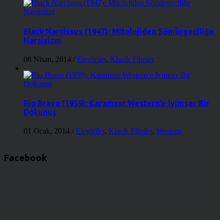
Black Narcissus (1947): Mitolojiden Sömürgeciliğe
Narsisizm
08 Nisan, 2014
/
Eleştiriler
,
Klasik Filmler
Rio Bravo (1959): Karamsar Western’e İyimser Bir
Dokunuş
01 Ocak, 2014
/
Eleştiriler
,
Klasik Filmler
,
Western
Facebook