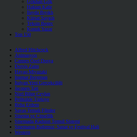
Gökhan Gök
Haktan Kalır
İlayda Bıyıklı
Kürşat Saygılı
Teksin Begeç
Konuk Yazar
Top 150
Alfred Hitchcock
Animasyon
Cannes Özel Dosya
Derviş Zaim
Hayao Miyazaki
Ingmar Bergman
İtalyan Yeni Gerçekçiliği
Jacques Tati
Nuri Bilge Ceylan
Pelikülde Türkiye
Reha Erdem
Savaş Temalı Filmler
Sinema ve Cinsellik
Sinemada Kadının Temsil Sistemi
Sinemanın Bağımsız, Sanat ve Festival Hali
Western