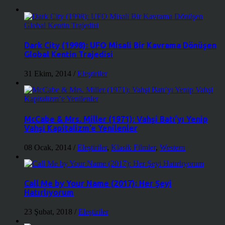
Dark City (1998): UFO Misali Bir Kavrama Dönüşen
Global Kentin Trajedisi
31 Ekim, 2014
/
Eleştiriler
McCabe & Mrs. Miller (1971): Vahşi Batı’yı Yenip
Vahşi Kapitalizm’e Yenilenler
08 Ocak, 2014
/
Eleştiriler
,
Klasik Filmler
,
Western
Call Me by Your Name (2017): Her Şeyi
Hatırlıyorum
23 Şubat, 2018
/
Eleştiriler