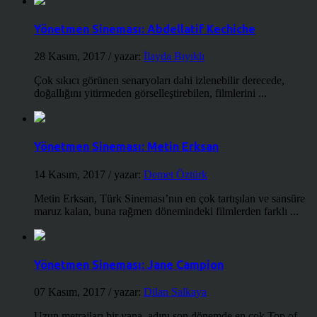
Yönetmen Sineması: Abdellatif Kechiche
28 Kasım, 2017
/ yazar:
İlayda Bıyıklı
Çok sıkıcı görünen senaryoları dahi izlenebilir derecede,
doğallığını yitirmeden görselleştirebilen, filmlerini ...
Yönetmen Sineması: Metin Erksan
14 Kasım, 2017
/ yazar:
Demet Öztürk
Metin Erksan, Türk Sineması’nın en çok tartışılan ve sansüre
maruz kalan, buna rağmen dönemindeki filmlerden farklı ...
Yönetmen Sineması: Jane Campion
07 Kasım, 2017
/ yazar:
Dilan Salkaya
Uzun metrajları bir yana, adını son dönemde en çok Top of