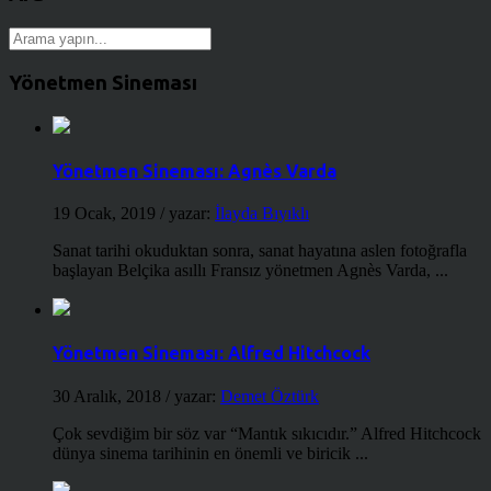
Yönetmen Sineması
Yönetmen Sineması: Agnès Varda
19 Ocak, 2019
/ yazar:
İlayda Bıyıklı
Sanat tarihi okuduktan sonra, sanat hayatına aslen fotoğrafla
başlayan Belçika asıllı Fransız yönetmen Agnès Varda, ...
Yönetmen Sineması: Alfred Hitchcock
30 Aralık, 2018
/ yazar:
Demet Öztürk
Çok sevdiğim bir söz var “Mantık sıkıcıdır.” Alfred Hitchcock
dünya sinema tarihinin en önemli ve biricik ...