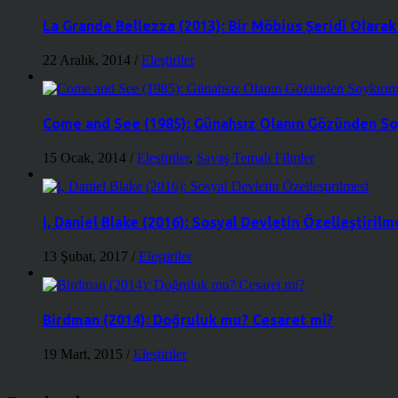
La Grande Bellezza (2013): Bir Möbius Şeridi Olara
22 Aralık, 2014
/
Eleştiriler
Come and See (1985): Günahsız Olanın Gözünden So
15 Ocak, 2014
/
Eleştiriler
,
Savaş Temalı Filmler
I, Daniel Blake (2016): Sosyal Devletin Özelleştirilm
13 Şubat, 2017
/
Eleştiriler
Birdman (2014): Doğruluk mu? Cesaret mi?
19 Mart, 2015
/
Eleştiriler