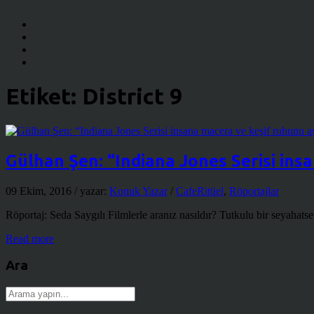
Etiket:
District 9
Gülhan Şen: “Indiana Jones Serisi insa
09 Ekim, 2016
/ yazar:
Konuk Yazar
/
CafeRitüel
,
Röportajlar
Röportaj: Seda Saygılı Filmlerle aranız nasıldır? Tutkulu bir seyahatse
Read more
Ara