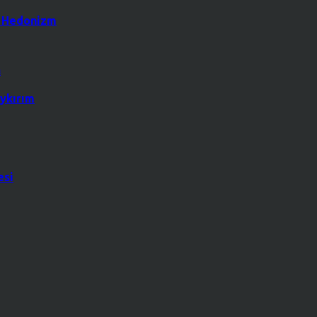
k Hedonizm
ykırım
esi