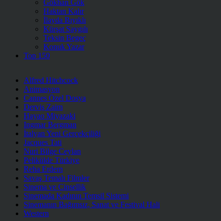
Gökhan Gök
Haktan Kalır
İlayda Bıyıklı
Kürşat Saygılı
Teksin Begeç
Konuk Yazar
Top 150
Alfred Hitchcock
Animasyon
Cannes Özel Dosya
Derviş Zaim
Hayao Miyazaki
Ingmar Bergman
İtalyan Yeni Gerçekçiliği
Jacques Tati
Nuri Bilge Ceylan
Pelikülde Türkiye
Reha Erdem
Savaş Temalı Filmler
Sinema ve Cinsellik
Sinemada Kadının Temsil Sistemi
Sinemanın Bağımsız, Sanat ve Festival Hali
Western