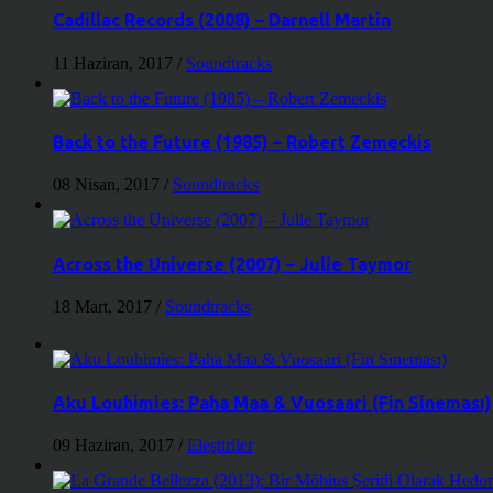
Cadillac Records (2008) – Darnell Martin
11 Haziran, 2017
/
Soundtracks
Back to the Future (1985) – Robert Zemeckis
08 Nisan, 2017
/
Soundtracks
Across the Universe (2007) – Julie Taymor
18 Mart, 2017
/
Soundtracks
Aku Louhimies: Paha Maa & Vuosaari (Fin Sineması)
09 Haziran, 2017
/
Eleştiriler