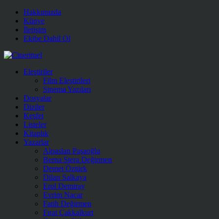
Hakkımızda
Künye
İletişim
Ekibe Dahil Ol
Eleştiriler
Film Eleştirileri
Sinema Yazıları
Dosyalar
Diziler
Keşfet
Listeler
Kitaplık
Yazarlar
Alpaslan Paşaoğlu
Berna Stera Değirmen
Demet Öztürk
Dilan Salkaya
Erol Demiray
Evrim Nacar
Fatih Değirmen
Fırat Çakkalkurt