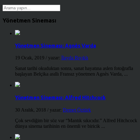
Yönetmen Sineması
Yönetmen Sineması: Agnès Varda
19 Ocak, 2019
/ yazar:
İlayda Bıyıklı
Sanat tarihi okuduktan sonra, sanat hayatına aslen fotoğrafla
başlayan Belçika asıllı Fransız yönetmen Agnès Varda, ...
Yönetmen Sineması: Alfred Hitchcock
30 Aralık, 2018
/ yazar:
Demet Öztürk
Çok sevdiğim bir söz var “Mantık sıkıcıdır.” Alfred Hitchcock
dünya sinema tarihinin en önemli ve biricik ...