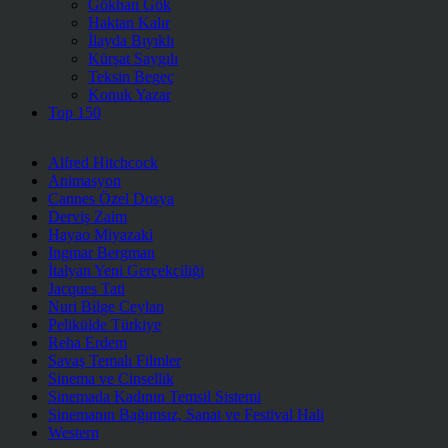
Gökhan Gök
Haktan Kalır
İlayda Bıyıklı
Kürşat Saygılı
Teksin Begeç
Konuk Yazar
Top 150
Alfred Hitchcock
Animasyon
Cannes Özel Dosya
Derviş Zaim
Hayao Miyazaki
Ingmar Bergman
İtalyan Yeni Gerçekçiliği
Jacques Tati
Nuri Bilge Ceylan
Pelikülde Türkiye
Reha Erdem
Savaş Temalı Filmler
Sinema ve Cinsellik
Sinemada Kadının Temsil Sistemi
Sinemanın Bağımsız, Sanat ve Festival Hali
Western