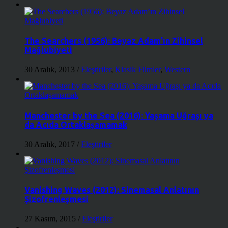
The Searchers (1956): Beyaz Adam’ın Zihinsel
Mağlubiyeti
30 Aralık, 2013
/
Eleştiriler
,
Klasik Filmler
,
Western
Manchester by the Sea (2016): Yaşama Uğraşı ya
da Acıda Ortaklaşamamak
30 Aralık, 2017
/
Eleştiriler
Vanishing Waves (2012): Sinemasal Anlatının
Şizofrenleşmesi
27 Kasım, 2015
/
Eleştiriler