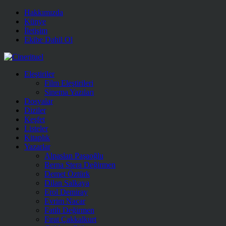
Hakkımızda
Künye
İletişim
Ekibe Dahil Ol
Eleştiriler
Film Eleştirileri
Sinema Yazıları
Dosyalar
Diziler
Keşfet
Listeler
Kitaplık
Yazarlar
Alpaslan Paşaoğlu
Berna Stera Değirmen
Demet Öztürk
Dilan Salkaya
Erol Demiray
Evrim Nacar
Fatih Değirmen
Fırat Çakkalkurt