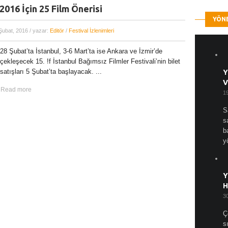
 2016 İçin 25 Film Önerisi
YÖN
Şubat, 2016
/ yazar:
Editör
/
Festival İzlenimleri
28 Şubat’ta İstanbul, 3-6 Mart’ta ise Ankara ve İzmir’de
çekleşecek 15. !f İstanbul Bağımsız Filmler Festivali’nin bilet
satışları 5 Şubat’ta başlayacak. ...
Y
V
Read more
1
S
s
b
y
Y
H
3
Ç
s