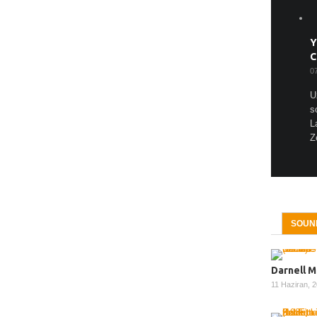
Y
C
0
U
s
L
Z
SOUN
Darnell M
11 Haziran, 