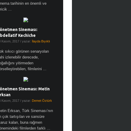
inema tarihinin en önemli ve
ricik ...
önetmen Sineması:
bdellatif Kechiche
8 Kasım, 2017
/ yazar:
İlayda Bıyıklı
ok sıkıcı görünen senaryoları
ahi izlenebilir derecede,
oğallığını yitirmeden
örselleştirebilen, filmlerini ...
önetmen Sineması: Metin
rksan
4 Kasım, 2017
/ yazar:
Demet Öztürk
etin Erksan, Türk Sineması’nın
n çok tartışılan ve sansüre
aruz kalan, buna rağmen
önemindeki filmlerden farklı ...