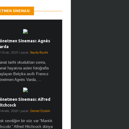
ETMEN SINEMASI
önetmen Sineması: Agnès
arda
9 Ocak, 2019
/ yazar:
İlayda Bıyıklı
anat tarihi okuduktan sonra,
anat hayatına aslen fotoğrafla
aşlayan Belçika asıllı Fransız
önetmen Agnès Varda, ...
önetmen Sineması: Alfred
itchcock
0 Aralık, 2018
/ yazar:
Demet Öztürk
ok sevdiğim bir söz var “Mantık
ıkıcıdır.” Alfred Hitchcock dünya