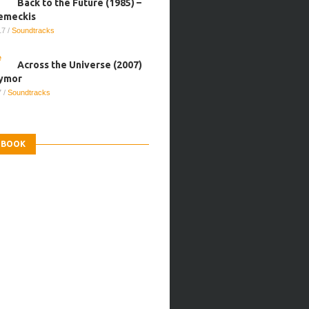
Back to the Future (1985) –
emeckis
017
/
Soundtracks
Across the Universe (2007)
aymor
7
/
Soundtracks
EBOOK