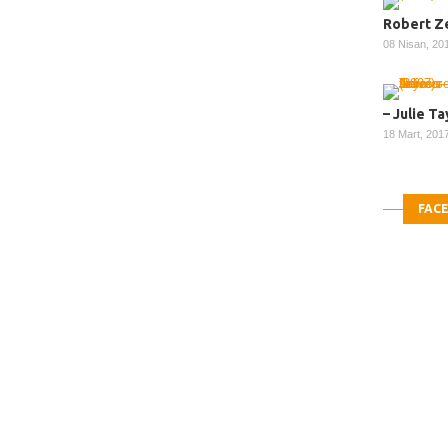
Robert Z
08 Nisan, 2
– Julie T
18 Mart, 201
FAC