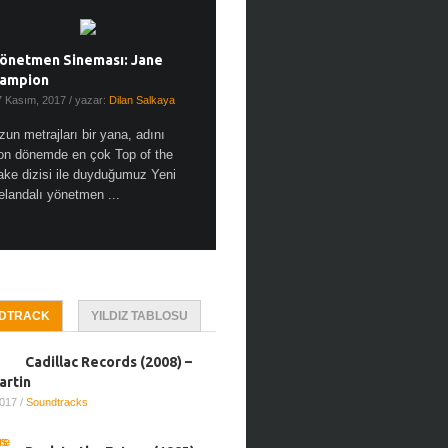
önetmen Sineması: Jane
ampion
7 Kasım, 2017
/ yazar:
Dilan Salkaya
zun metrajları bir yana, adını
on dönemde en çok Top of the
ake dizisi ile duyduğumuz Yeni
elandalı yönetmen ...
DTRACK
YILDIZ TABLOSU
Cadillac Records (2008) –
artin
2017
/
Soundtracks