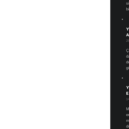
s
bi
Y
A
2
Ç
d
d
g
Y
E
1
M
e
m
d