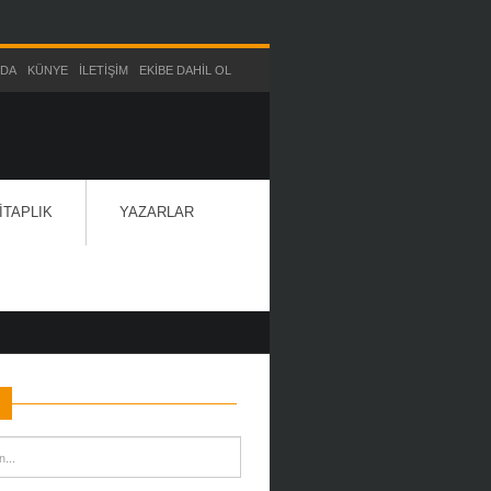
ZDA
KÜNYE
İLETIŞIM
EKIBE DAHIL OL
ITAPLIK
YAZARLAR