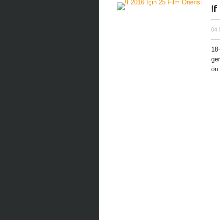
!f
04 
18-
ger
ön 