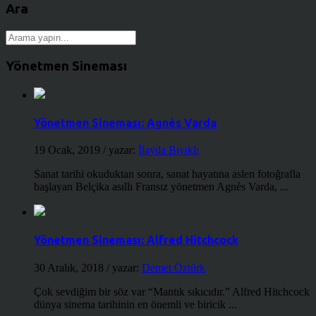
Ara
Yönetmen Sineması
Yönetmen Sineması: Agnès Varda
19 Ocak, 2019
/ yazar:
İlayda Bıyıklı
Sanat tarihi okuduktan sonra, sanat hayatına aslen fotoğrafla
başlayan Belçika asıllı Fransız yönetmen Agnès Varda, ...
Yönetmen Sineması: Alfred Hitchcock
30 Aralık, 2018
/ yazar:
Demet Öztürk
Çok sevdiğim bir söz var “Mantık sıkıcıdır.” Alfred Hitchcock
dünya sinema tarihinin en önemli ve biricik ...