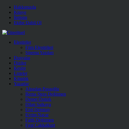
Hakkımızda
Künye
İletişim
Ekibe Dahil Ol
Eleştiriler
Film Eleştirileri
Sinema Yazıları
Dosyalar
Diziler
Keşfet
Listeler
Kitaplık
Yazarlar
Alpaslan Paşaoğlu
Berna Stera Değirmen
Demet Öztürk
Dilan Salkaya
Erol Demiray
Evrim Nacar
Fatih Değirmen
Fırat Çakkalkurt