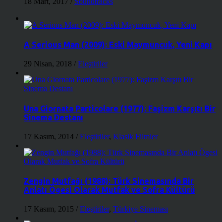
18 Mart, 2017
/
Soundtracks
A Serious Man (2009): Eski Maymuncuk, Yeni Kapı
29 Nisan, 2018
/
Eleştiriler
Una Giornata Particolare (1977): Faşizm Karşıtı Bir
Sinema Destanı
17 Kasım, 2014
/
Eleştiriler
,
Klasik Filmler
Zengin Mutfağı (1988): Türk Sinemasında Bir
Anlatı Ögesi Olarak Mutfak ve Sofra Kültürü
17 Kasım, 2015
/
Eleştiriler
,
Türkiye Sineması