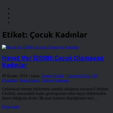
Etiket:
Çocuk Kadınlar
Hayat Var (2008): Çocuk Olamayan
Kadınlar
09 Kasım, 2014
/ yazar:
Demet Öztürk
/
Cineritüel Top 150
,
Eleştiriler
,
Reha Erdem
,
Türkiye Sineması
Geleneksel sinema söyleminin ataerkil olduğunu savunan Christine
Gledhill, sinemadaki kadın göstergesinin erkin hayal ettiklerinden
ibaret olduğunu söyler. İlk anne karnına düştüğünden beri ...
Read more