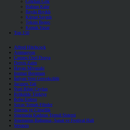
Gökhan Gök
Haktan Kalır
İlayda Bıyıklı
Kürşat Saygılı
Teksin Begeç
Konuk Yazar
Top 150
Alfred Hitchcock
Animasyon
Cannes Özel Dosya
Derviş Zaim
Hayao Miyazaki
Ingmar Bergman
İtalyan Yeni Gerçekçiliği
Jacques Tati
Nuri Bilge Ceylan
Pelikülde Türkiye
Reha Erdem
Savaş Temalı Filmler
Sinema ve Cinsellik
Sinemada Kadının Temsil Sistemi
Sinemanın Bağımsız, Sanat ve Festival Hali
Western