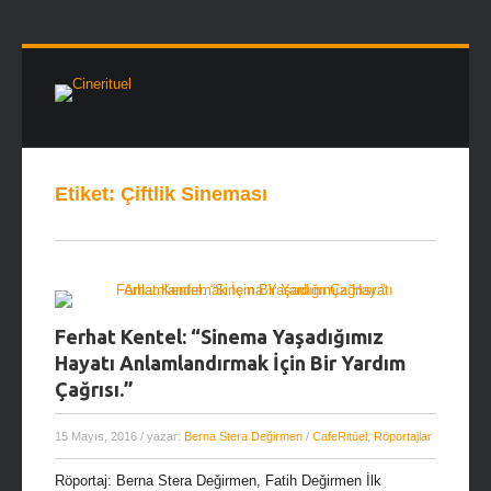
Etiket:
Çiftlik Sineması
Ferhat Kentel: “Sinema Yaşadığımız
Hayatı Anlamlandırmak İçin Bir Yardım
Çağrısı.”
15 Mayıs, 2016
/ yazar:
Berna Stera Değirmen
/
CafeRitüel
,
Röportajlar
Röportaj: Berna Stera Değirmen, Fatih Değirmen İlk