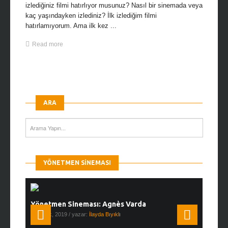
izlediğiniz filmi hatırlıyor musunuz? Nasıl bir sinemada veya
kaç yaşındayken izlediniz? İlk izlediğim filmi
hatırlamıyorum. Ama ilk kez ...
Read more
ARA
YÖNETMEN SINEMASI
Yönetmen Sineması: Agnès Varda
Yönetmen
19 Ocak, 2019
/ yazar:
İlayda Bıyıklı
30 Aralık, 2