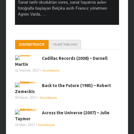
en çok Top
Sanat tarihi okuduktan sonra, sanat hayatına aslen
Çok sevdiğ
alı
fotoğrafla başlayan Belçika asıllı Fransız yönetmen
Hitchcock 
Agnès Varda, ...
SOUNDTRACK
YILDIZ TABLOSU
Cadillac Records (2008) – Darnell
Martin
11 Haziran, 2017
/
Soundtracks
Back to the Future (1985) – Robert
Zemeckis
08 Nisan, 2017
/
Soundtracks
Across the Universe (2007) – Julie
Taymor
18 Mart, 2017
/
Soundtracks