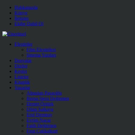
Hakkımızda
Künye
İletişim
Ekibe Dahil Ol
Eleştiriler
Film Eleştirileri
Sinema Yazıları
Dosyalar
Diziler
Keşfet
Listeler
Kitaplık
Yazarlar
Alpaslan Paşaoğlu
Berna Stera Değirmen
Demet Öztürk
Dilan Salkaya
Erol Demiray
Evrim Nacar
Fatih Değirmen
Fırat Çakkalkurt