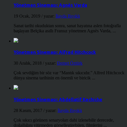
Yönetmen Sineması: Agnès Varda
19 Ocak, 2019
/ yazar:
İlayda Bıyıklı
Sanat tarihi okuduktan sonra, sanat hayatına aslen fotoğrafla
başlayan Belçika asıllı Fransız yönetmen Agnès Varda, ...
Yönetmen Sineması: Alfred Hitchcock
30 Aralık, 2018
/ yazar:
Demet Öztürk
Çok sevdiğim bir söz var “Mantık sıkıcıdır.” Alfred Hitchcock
dünya sinema tarihinin en önemli ve biricik ...
Yönetmen Sineması: Abdellatif Kechiche
28 Kasım, 2017
/ yazar:
İlayda Bıyıklı
Çok sıkıcı görünen senaryoları dahi izlenebilir derecede,
doğallığını yitirmeden görselleştirebilen, filmlerini ...