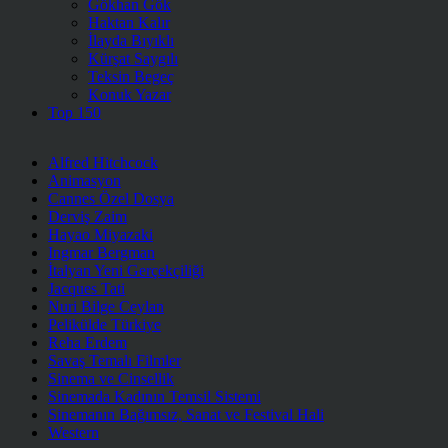
Gökhan Gök
Haktan Kalır
İlayda Bıyıklı
Kürşat Saygılı
Teksin Begeç
Konuk Yazar
Top 150
Alfred Hitchcock
Animasyon
Cannes Özel Dosya
Derviş Zaim
Hayao Miyazaki
Ingmar Bergman
İtalyan Yeni Gerçekçiliği
Jacques Tati
Nuri Bilge Ceylan
Pelikülde Türkiye
Reha Erdem
Savaş Temalı Filmler
Sinema ve Cinsellik
Sinemada Kadının Temsil Sistemi
Sinemanın Bağımsız, Sanat ve Festival Hali
Western