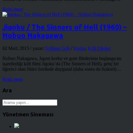
Read more
Jigoku / The Sinners of Hell (1960) –
Nobuo Nakagawa
02 Mart, 2015
/ yazar:
Gökhan Gök
/
Keşfet
,
Kült Filmler
Nobuo Nakagawa, Japon korku ve gore filmlerinin başlangıcını
işaretlediği kült filmi Jigoku’da (The Sinners of Hell), genç bir
öğrenci olan Shiro özelinde duygusal (daha sonra da fiziksel) ...
Read more
Ara
Yönetmen Sineması