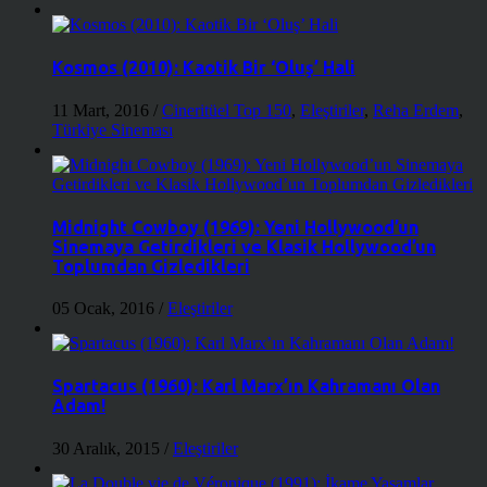
Kosmos (2010): Kaotik Bir ‘Oluş’ Hali
11 Mart, 2016
/
Cineritüel Top 150
,
Eleştiriler
,
Reha Erdem
,
Türkiye Sineması
Midnight Cowboy (1969): Yeni Hollywood’un
Sinemaya Getirdikleri ve Klasik Hollywood’un
Toplumdan Gizledikleri
05 Ocak, 2016
/
Eleştiriler
Spartacus (1960): Karl Marx’ın Kahramanı Olan
Adam!
30 Aralık, 2015
/
Eleştiriler