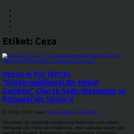
Etiket:
Ceza
Venus in Fur (2013):
“Göstergebilimsel Bir Hilkat
Garibesi” Olarak Sado-Mazohizm ve
Polanski’nin Venüs’ü
01 Şubat, 2016
/ yazar:
Fatih Değirmen
/
Eleştiriler
Mazohizm, bir sapkınlığı tanımlamada kullanılan terim olarak,
edebiyatın çok yönlü işlevi hakkında, -tıpkı sadizmin olduğu gibi-
önemli bir örnektir. Hastalıkların isimlendirilmesi, o hastalığa ...