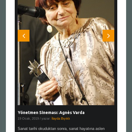
Yönetmen Sineması: Agnès Varda
Yönetmen
19 Ocak, 2019
/ yazar:
İlayda Bıyıklı
30 Aralık, 2
en çok Top
Sanat tarihi okuduktan sonra, sanat hayatına aslen
Çok sevdiğ