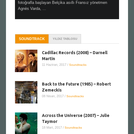
alı
fotoğrafla başlayan Belçika asıllı Fransız yönetmen
Hitchcock 
Agnès Varda, ...
SOUNDTRACK
YILDIZ TABLOSU
Cadillac Records (2008) – Darnell
Martin
11 Haziran, 2017
/
Soundtracks
Back to the Future (1985) – Robert
Zemeckis
08 Nisan, 2017
/
Soundtracks
Across the Universe (2007) – Julie
Taymor
18 Mart, 2017
/
Soundtracks