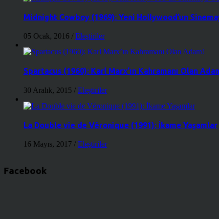
Midnight Cowboy (1969): Yeni Hollywood’un Sinemay
05 Ocak, 2016
/
Eleştiriler
Spartacus (1960): Karl Marx’ın Kahramanı Olan Ada
30 Aralık, 2015
/
Eleştiriler
La Double vie de Véronique (1991): İkame Yaşamlar
16 Mayıs, 2017
/
Eleştiriler
Facebook