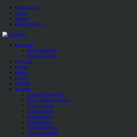
Hakkımızda
Künye
İletişim
Ekibe Dahil Ol
Eleştiriler
Film Eleştirileri
Sinema Yazıları
Dosyalar
Diziler
Keşfet
Listeler
Kitaplık
Yazarlar
Alpaslan Paşaoğlu
Berna Stera Değirmen
Demet Öztürk
Dilan Salkaya
Erol Demiray
Evrim Nacar
Fatih Değirmen
Fırat Çakkalkurt