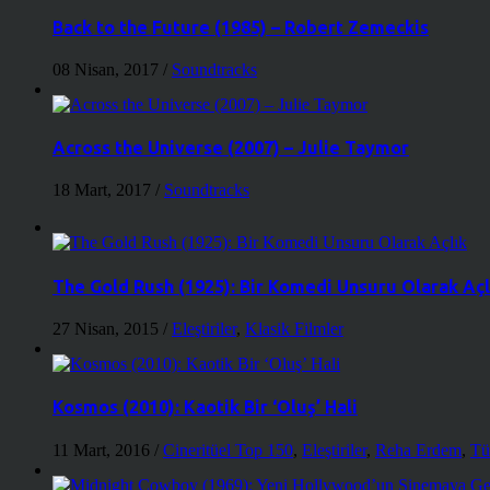
Back to the Future (1985) – Robert Zemeckis
08 Nisan, 2017
/
Soundtracks
Across the Universe (2007) – Julie Taymor
18 Mart, 2017
/
Soundtracks
The Gold Rush (1925): Bir Komedi Unsuru Olarak Açl
27 Nisan, 2015
/
Eleştiriler
,
Klasik Filmler
Kosmos (2010): Kaotik Bir ‘Oluş’ Hali
11 Mart, 2016
/
Cineritüel Top 150
,
Eleştiriler
,
Reha Erdem
,
Tü