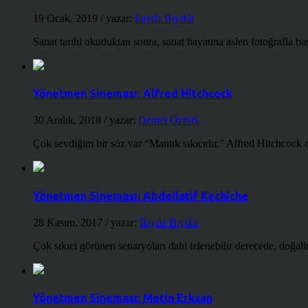
19 Ocak, 2019
/ yazar:
İlayda Bıyıklı
Sanat tarihi okuduktan sonra, sanat hayatına aslen fotoğrafla ba
Yönetmen Sineması: Alfred Hitchcock
30 Aralık, 2018
/ yazar:
Demet Öztürk
Çok sevdiğim bir söz var “Mantık sıkıcıdır.” Alfred Hitchcock d
Yönetmen Sineması: Abdellatif Kechiche
28 Kasım, 2017
/ yazar:
İlayda Bıyıklı
Çok sıkıcı görünen senaryoları dahi izlenebilir derecede, doğallığ
Yönetmen Sineması: Metin Erksan