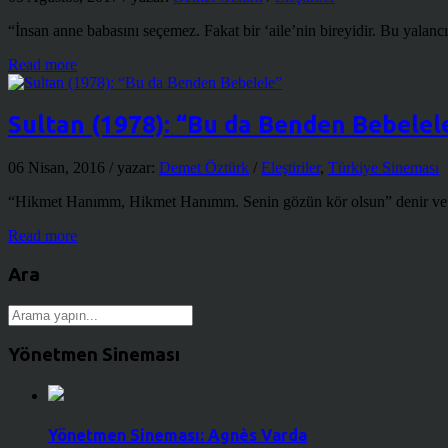
“İnsan anne babasını seçemez. Fakat bir ‘aile’nin bireyidir. Bu yalancı 
Read more
Sultan (1978): “Bu da Benden Bebelel
06 Nisan, 2016
/ yazar:
Demet Öztürk
/
Eleştiriler
,
Türkiye Sineması
“Hikmet Hanımm, Hikmet Hanımm. Senin gözün kör olsun” denir ve kav
Read more
Ara
Yönetmen Sineması
Yönetmen Sineması: Agnès Varda