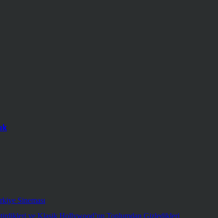
ık
rkiye Sineması