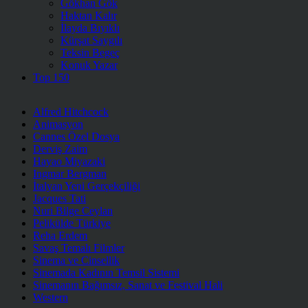
Gökhan Gök
Haktan Kalır
İlayda Bıyıklı
Kürşat Saygılı
Teksin Begeç
Konuk Yazar
Top 150
Alfred Hitchcock
Animasyon
Cannes Özel Dosya
Derviş Zaim
Hayao Miyazaki
Ingmar Bergman
İtalyan Yeni Gerçekçiliği
Jacques Tati
Nuri Bilge Ceylan
Pelikülde Türkiye
Reha Erdem
Savaş Temalı Filmler
Sinema ve Cinsellik
Sinemada Kadının Temsil Sistemi
Sinemanın Bağımsız, Sanat ve Festival Hali
Western