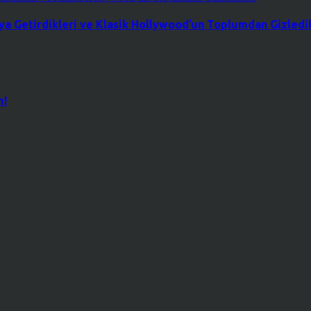
a Getirdikleri ve Klasik Hollywood’un Toplumdan Gizledik
m!