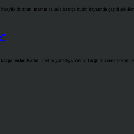
bireylik durumu, insanın aslında basitçe bütün hayatında çeşitli şekillerd
e”
ga başlar. Kartal Tibet’in yönettiği, Yavuz Turgul’un senaryosunu ya