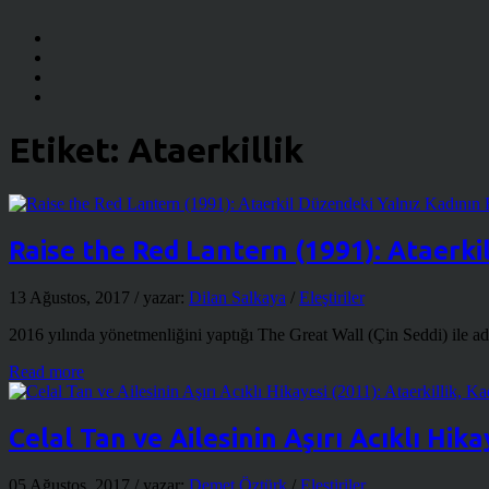
Etiket:
Ataerkillik
Raise the Red Lantern (1991): Ataerki
13 Ağustos, 2017
/ yazar:
Dilan Salkaya
/
Eleştiriler
2016 yılında yönetmenliğini yaptığı The Great Wall (Çin Seddi) ile a
Read more
Celal Tan ve Ailesinin Aşırı Acıklı Hi
05 Ağustos, 2017
/ yazar:
Demet Öztürk
/
Eleştiriler