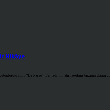
ir Hikâye
tünleştiği filmi “Le Passé”, Farhadi’nin alışılagelmiş tarzının dışına çık