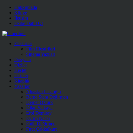
Hakkımızda
Künye
İletişim
Ekibe Dahil Ol
Eleştiriler
Film Eleştirileri
Sinema Yazıları
Dosyalar
Diziler
Keşfet
Listeler
Kitaplık
Yazarlar
Alpaslan Paşaoğlu
Berna Stera Değirmen
Demet Öztürk
Dilan Salkaya
Erol Demiray
Evrim Nacar
Fatih Değirmen
Fırat Çakkalkurt