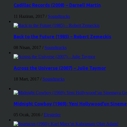
Cadillac Records (2008) – Darnell Martin
11 Haziran, 2017
/
Soundtracks
Back to the Future (1985) – Robert Zemeckis
08 Nisan, 2017
/
Soundtracks
Across the Universe (2007) – Julie Taymor
18 Mart, 2017
/
Soundtracks
Midnight Cowboy (1969): Yeni Hollywood’un Sinemay
05 Ocak, 2016
/
Eleştiriler