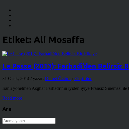
Etiket:
Ali Mosaffa
Le Passe (2013): Farhadi’den Belirsiz B
31 Ocak, 2014
/ yazar:
Demet Öztürk
/
Eleştiriler
İranlı yönetmen Asghar Farhadi’nin iyiden iyiye Fransız Sineması ile bü
Read more
Ara