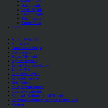
Gökhan Gök
Haktan Kalır
İlayda Bıyıklı
Kürşat Saygılı
Teksin Begeç
Konuk Yazar
Top 150
Alfred Hitchcock
Animasyon
Cannes Özel Dosya
Derviş Zaim
Hayao Miyazaki
Ingmar Bergman
İtalyan Yeni Gerçekçiliği
Jacques Tati
Nuri Bilge Ceylan
Pelikülde Türkiye
Reha Erdem
Savaş Temalı Filmler
Sinema ve Cinsellik
Sinemada Kadının Temsil Sistemi
Sinemanın Bağımsız, Sanat ve Festival Hali
Western