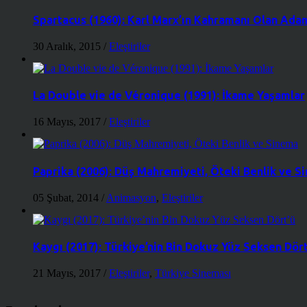
Spartacus (1960): Karl Marx’ın Kahramanı Olan Ada
30 Aralık, 2015
/
Eleştiriler
La Double vie de Véronique (1991): İkame Yaşamlar
16 Mayıs, 2017
/
Eleştiriler
Paprika (2006): Düş Mahremiyeti, Öteki Benlik ve S
05 Şubat, 2014
/
Animasyon
,
Eleştiriler
Kaygı (2017): Türkiye’nin Bin Dokuz Yüz Seksen Dört
21 Mayıs, 2017
/
Eleştiriler
,
Türkiye Sineması