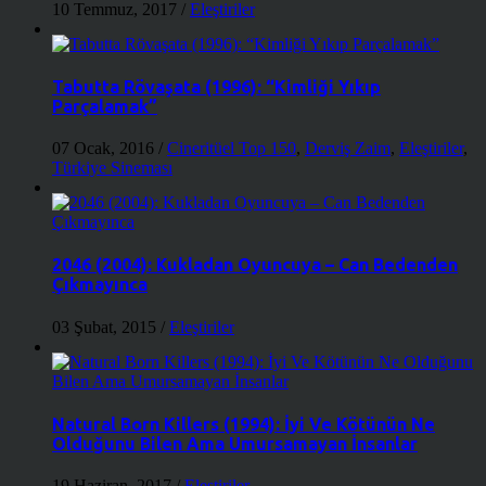
10 Temmuz, 2017
/
Eleştiriler
Tabutta Rövaşata (1996): “Kimliği Yıkıp
Parçalamak”
07 Ocak, 2016
/
Cineritüel Top 150
,
Derviş Zaim
,
Eleştiriler
,
Türkiye Sineması
2046 (2004): Kukladan Oyuncuya – Can Bedenden
Çıkmayınca
03 Şubat, 2015
/
Eleştiriler
Natural Born Killers (1994): İyi Ve Kötünün Ne
Olduğunu Bilen Ama Umursamayan İnsanlar
19 Haziran, 2017
/
Eleştiriler