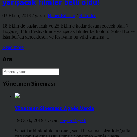
yarışacak filmler belli oldu!
03 Ekim, 2019
/ yazar:
Haber Editörü
/
Haberler
18 Ekim’de başlayacak ve 25 Ekim’e kadar devam edecek olan 7.
Boğaziçi Film Festivali’nde yarışacak filmler belli oldu! Soho House
İstanbul’da gerçekleşen ve festivalin bu yılki yarışma ...
Read more
Ara
Yönetmen Sineması
Yönetmen Sineması: Agnès Varda
19 Ocak, 2019
/ yazar:
İlayda Bıyıklı
Sanat tarihi okuduktan sonra, sanat hayatına aslen fotoğrafla
başlayan Belçika asıllı Fransız yönetmen Agnès Varda, ...