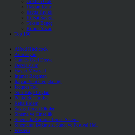
Gökhan Gök
Haktan Kalır
İlayda Bıyıklı
Kürşat Saygılı
Teksin Begeç
Konuk Yazar
Top 150
Alfred Hitchcock
Animasyon
Cannes Özel Dosya
Derviş Zaim
Hayao Miyazaki
Ingmar Bergman
İtalyan Yeni Gerçekçiliği
Jacques Tati
Nuri Bilge Ceylan
Pelikülde Türkiye
Reha Erdem
Savaş Temalı Filmler
Sinema ve Cinsellik
Sinemada Kadının Temsil Sistemi
Sinemanın Bağımsız, Sanat ve Festival Hali
Western