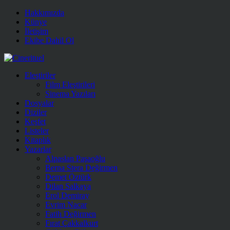
Hakkımızda
Künye
İletişim
Ekibe Dahil Ol
Eleştiriler
Film Eleştirileri
Sinema Yazıları
Dosyalar
Diziler
Keşfet
Listeler
Kitaplık
Yazarlar
Alpaslan Paşaoğlu
Berna Stera Değirmen
Demet Öztürk
Dilan Salkaya
Erol Demiray
Evrim Nacar
Fatih Değirmen
Fırat Çakkalkurt