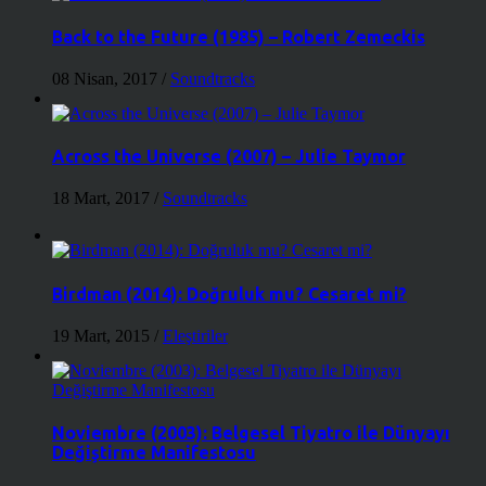
Back to the Future (1985) – Robert Zemeckis
08 Nisan, 2017
/
Soundtracks
Across the Universe (2007) – Julie Taymor
18 Mart, 2017
/
Soundtracks
Birdman (2014): Doğruluk mu? Cesaret mi?
19 Mart, 2015
/
Eleştiriler
Noviembre (2003): Belgesel Tiyatro ile Dünyayı
Değiştirme Manifestosu