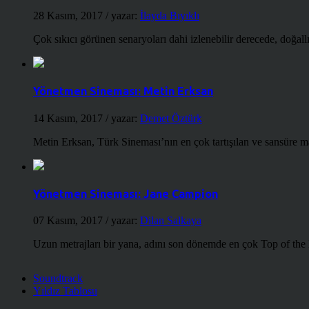
28 Kasım, 2017
/ yazar:
İlayda Bıyıklı
Çok sıkıcı görünen senaryoları dahi izlenebilir derecede, doğallığ
Yönetmen Sineması: Metin Erksan
14 Kasım, 2017
/ yazar:
Demet Öztürk
Metin Erksan, Türk Sineması’nın en çok tartışılan ve sansüre m
Yönetmen Sineması: Jane Campion
07 Kasım, 2017
/ yazar:
Dilan Salkaya
Uzun metrajları bir yana, adını son dönemde en çok Top of the
Soundtrack
Yıldız Tablosu