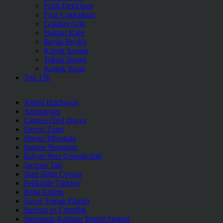
Fatih Değirmen
Fırat Çakkalkurt
Gökhan Gök
Haktan Kalır
İlayda Bıyıklı
Kürşat Saygılı
Teksin Begeç
Konuk Yazar
Top 150
Alfred Hitchcock
Animasyon
Cannes Özel Dosya
Derviş Zaim
Hayao Miyazaki
Ingmar Bergman
İtalyan Yeni Gerçekçiliği
Jacques Tati
Nuri Bilge Ceylan
Pelikülde Türkiye
Reha Erdem
Savaş Temalı Filmler
Sinema ve Cinsellik
Sinemada Kadının Temsil Sistemi