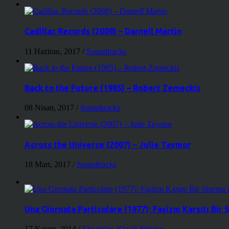
Cadillac Records (2008) – Darnell Martin
11 Haziran, 2017
/
Soundtracks
Back to the Future (1985) – Robert Zemeckis
08 Nisan, 2017
/
Soundtracks
Across the Universe (2007) – Julie Taymor
18 Mart, 2017
/
Soundtracks
Una Giornata Particolare (1977): Faşizm Karşıtı Bir
17 Kasım, 2014
/
Eleştiriler
,
Klasik Filmler