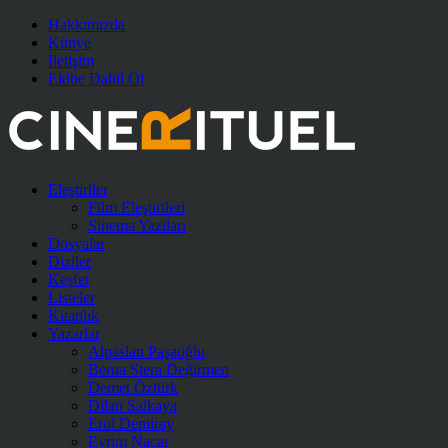
Hakkımızda
Künye
İletişim
Ekibe Dahil Ol
Eleştiriler
Film Eleştirileri
Sinema Yazıları
Dosyalar
Diziler
Keşfet
Listeler
Kitaplık
Yazarlar
Alpaslan Paşaoğlu
Berna Stera Değirmen
Demet Öztürk
Dilan Salkaya
Erol Demiray
Evrim Nacar