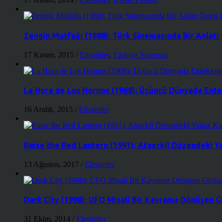
Zengin Mutfağı (1988): Türk Sinemasında Bir Anlatı
17 Kasım, 2015
/
Eleştiriler
,
Türkiye Sineması
La Hora de Los Hornos (1968): Üçüncü Dünyada Entel
16 Aralık, 2015
/
Eleştiriler
Raise the Red Lantern (1991): Ataerkil Düzendeki Ya
13 Ağustos, 2017
/
Eleştiriler
Dark City (1998): UFO Misali Bir Kavrama Dönüşen Gl
31 Ekim, 2014
/
Eleştiriler