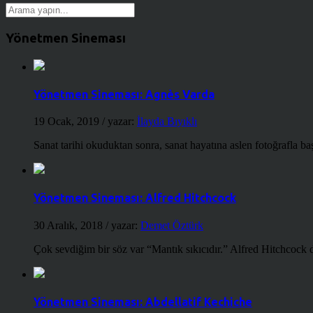
Yönetmen Sineması
Yönetmen Sineması: Agnès Varda
19 Ocak, 2019
/ yazar:
İlayda Bıyıklı
Sanat tarihi okuduktan sonra, sanat hayatına aslen fotoğrafla ba
Yönetmen Sineması: Alfred Hitchcock
30 Aralık, 2018
/ yazar:
Demet Öztürk
Çok sevdiğim bir söz var “Mantık sıkıcıdır.” Alfred Hitchcock d
Yönetmen Sineması: Abdellatif Kechiche