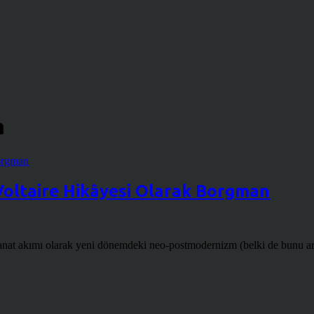
a
Voltaire Hikâyesi Olarak Borgman
at akımı olarak yeni dönemdeki neo-postmodernizm (belki de bunu art