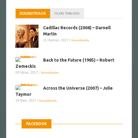
SOUNDTRACK
YILDIZ TABLOSU
Cadillac Records (2008) – Darnell
Martin
11 Haziran, 2017
/
Soundtracks
Back to the Future (1985) – Robert
Zemeckis
08 Nisan, 2017
/
Soundtracks
Across the Universe (2007) – Julie
Taymor
18 Mart, 2017
/
Soundtracks
FACEBOOK