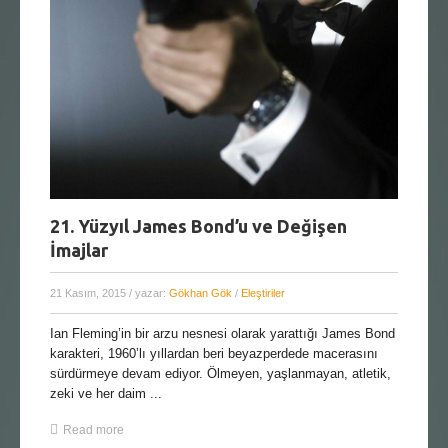
21. Yüzyıl James Bond’u ve Değişen
İmajlar
21 Kasım, 2015
/ yazar:
Gökhan Gök
/
Eleştiriler
Ian Fleming’in bir arzu nesnesi olarak yarattığı James Bond
karakteri, 1960’lı yıllardan beri beyazperdede macerasını
sürdürmeye devam ediyor. Ölmeyen, yaşlanmayan, atletik,
zeki ve her daim ...
Read more