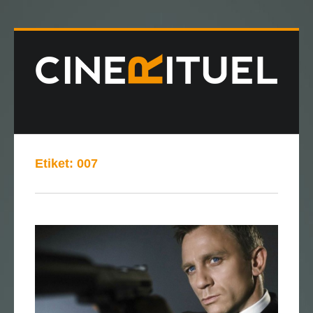
Etiket:
007