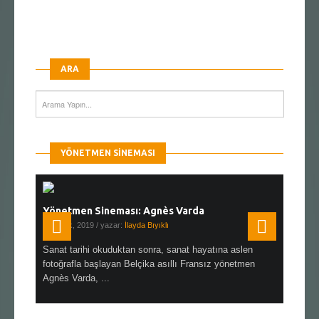
ARA
YÖNETMEN SINEMASI
Yönetmen Sineması: Agnès Varda
Yönetmen
19 Ocak, 2019
/ yazar:
İlayda Bıyıklı
30 Aralık, 2
en çok Top
Sanat tarihi okuduktan sonra, sanat hayatına aslen
Çok sevdiğ
alı
fotoğrafla başlayan Belçika asıllı Fransız yönetmen
Hitchcock 
Agnès Varda, ...