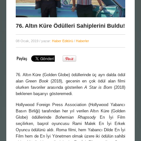
76. Altın Küre Ödülleri Sahiplerini Buldu!
08 Ocak, 2019
/ yazar:
Haber Editörü
/
Haberler
76. Altın Küre (Golden Globe) ödüllerinde üç ayrı dalda ödül
alan
Green Book
(2018), gecenin en çok ödül alan filmi
olurken favoriler arasında gösterilen
A Star is Born
(2018)
beklenen başarıyı gösteremedi.
Hollywood Foreign Press Association (Hollywood Yabancı
Basın Birliği) tarafından her yıl verilen Altın Küre (Golden
Globe) ödüllerinde
Bohemian Rhapsody
En İyi Film
seçilirken, başrol oyuncusu Rami Malek En İyi Erkek
Oyuncu ödülünü aldı.
Roma
filmi, hem Yabancı Dilde En İyi
Film hem de En İyi Yönetmen olmak üzere iki ödülün sahibi