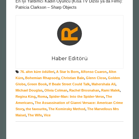
En İyi Yardımcı Kadın Oyuncu (Kısa TV Dizisi ya da Filmi):
Patricia Clarkson – Sharp Objects
Haber Editörü
76. altın küre ödülleri
,
A Star Is Born
,
Alfonso Cuaron
,
Altın
Küre
,
Bohemian Rhapsody
,
Christian Bale
,
Glenn Close
,
Golden
Globe
,
Green Book
,
If Beale Street Could Talk
,
Mahershala Ali
,
Michael Douglas
,
Olivia Colman
,
Rachel Brosnahan
,
Rami Malek
,
Regina King
,
Roma
,
Spider-Man: Into the Spider-Verse
,
The
Americans
,
The Assassination of Gianni Versace: American Crime
Story
,
the favourite
,
The Kominsky Method
,
The Marvellous Mrs
Maisel
,
The Wife
,
Vice