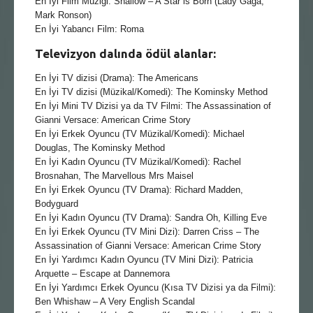
En İyi Film Müziği: Shallow – A Star is Born (Lady Gaga,
Mark Ronson)
En İyi Yabancı Film: Roma
Televizyon dalında ödül alanlar:
En İyi TV dizisi (Drama): The Americans
En İyi TV dizisi (Müzikal/Komedi): The Kominsky Method
En İyi Mini TV Dizisi ya da TV Filmi: The Assassination of
Gianni Versace: American Crime Story
En İyi Erkek Oyuncu (TV Müzikal/Komedi): Michael
Douglas, The Kominsky Method
En İyi Kadın Oyuncu (TV Müzikal/Komedi): Rachel
Brosnahan, The Marvellous Mrs Maisel
En İyi Erkek Oyuncu (TV Drama): Richard Madden,
Bodyguard
En İyi Kadın Oyuncu (TV Drama): Sandra Oh, Killing Eve
En İyi Erkek Oyuncu (TV Mini Dizi): Darren Criss – The
Assassination of Gianni Versace: American Crime Story
En İyi Yardımcı Kadın Oyuncu (TV Mini Dizi): Patricia
Arquette – Escape at Dannemora
En İyi Yardımcı Erkek Oyuncu (Kısa TV Dizisi ya da Filmi):
Ben Whishaw – A Very English Scandal