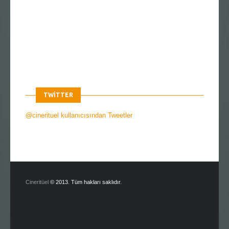
TWITTER
@cinerituel kullanıcısından Tweetler
Cineritüel
© 2013. Tüm hakları saklıdır.