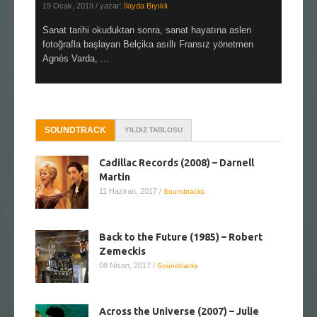
19 Ocak, 2019
/ yazar:
İlayda Bıyıklı
30 Aralık, 2
en çok Top
Sanat tarihi okuduktan sonra, sanat hayatına aslen
Çok sevdiğ
alı
fotoğrafla başlayan Belçika asıllı Fransız yönetmen
Hitchcock 
Agnès Varda, ...
SOUNDTRACK
YILDIZ TABLOSU
Cadillac Records (2008) – Darnell
Martin
11 Haziran, 2017
/
Soundtracks
Back to the Future (1985) – Robert
Zemeckis
08 Nisan, 2017
/
Soundtracks
Across the Universe (2007) – Julie