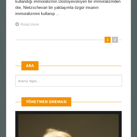
kullandığı immoralizmin Dostoyevskiyen bir immoralizmden
öte, Nietzschevari bir yaklaşımla özgür insanın
immoralizmini kullanıp ...
Read more
1
2
ARA
YÖNETMEN SINEMASI