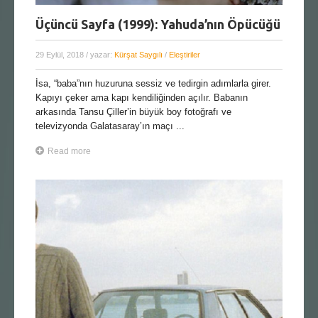
Üçüncü Sayfa (1999): Yahuda’nın Öpücüğü
29 Eylül, 2018
/ yazar:
Kürşat Saygılı
/
Eleştiriler
İsa, “baba”nın huzuruna sessiz ve tedirgin adımlarla girer.
Kapıyı çeker ama kapı kendiliğinden açılır. Babanın
arkasında Tansu Çiller’in büyük boy fotoğrafı ve
televizyonda Galatasaray’ın maçı ...
Read more