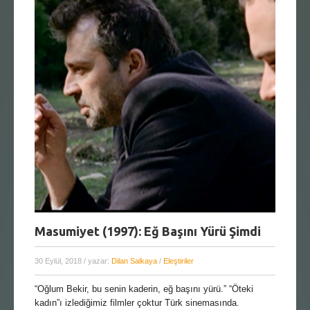
Masumiyet (1997): Eğ Başını Yürü Şimdi
30 Eylül, 2018
/ yazar:
Dilan Salkaya
/
Eleştiriler
“Oğlum Bekir, bu senin kaderin, eğ başını yürü.” “Öteki
kadın”ı izlediğimiz filmler çoktur Türk sinemasında.