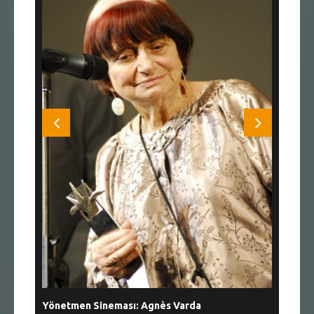
Yönetmen Sineması: Agnès Varda
Yönetmen