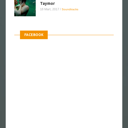
Taymor
18 Mart, 2017
/
Soundtracks
FACEBOOK