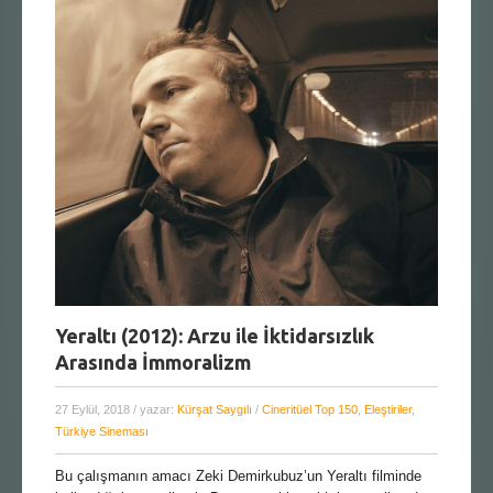
Yeraltı (2012): Arzu ile İktidarsızlık
Arasında İmmoralizm
27 Eylül, 2018
/ yazar:
Kürşat Saygılı
/
Cineritüel Top 150
,
Eleştiriler
,
Türkiye Sineması
Bu çalışmanın amacı Zeki Demirkubuz’un Yeraltı filminde