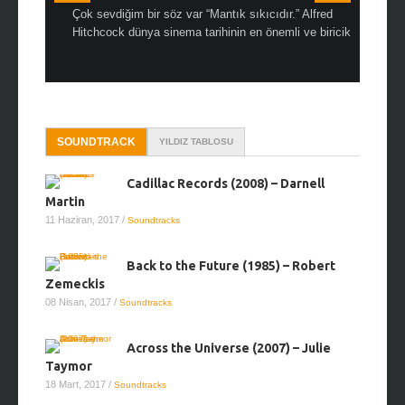
aslen
Çok sevdiğim bir söz var “Mantık sıkıcıdır.” Alfred
Çok sıkıcı
netmen
Hitchcock dünya sinema tarihinin en önemli ve biricik ...
doğallığını
SOUNDTRACK
YILDIZ TABLOSU
Cadillac Records (2008) – Darnell
Martin
11 Haziran, 2017
/
Soundtracks
Back to the Future (1985) – Robert
Zemeckis
08 Nisan, 2017
/
Soundtracks
Across the Universe (2007) – Julie
Taymor
18 Mart, 2017
/
Soundtracks