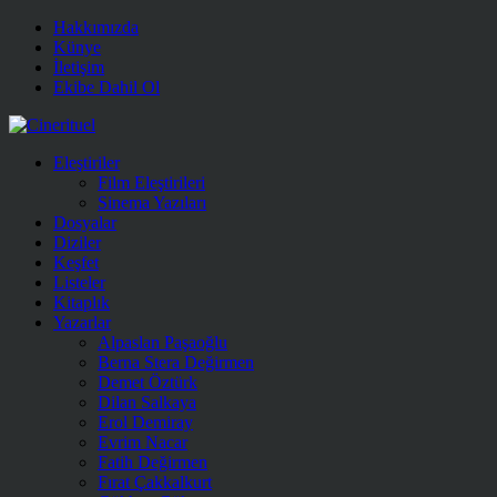
Hakkımızda
Künye
İletişim
Ekibe Dahil Ol
Eleştiriler
Film Eleştirileri
Sinema Yazıları
Dosyalar
Diziler
Keşfet
Listeler
Kitaplık
Yazarlar
Alpaslan Paşaoğlu
Berna Stera Değirmen
Demet Öztürk
Dilan Salkaya
Erol Demiray
Evrim Nacar
Fatih Değirmen
Fırat Çakkalkurt