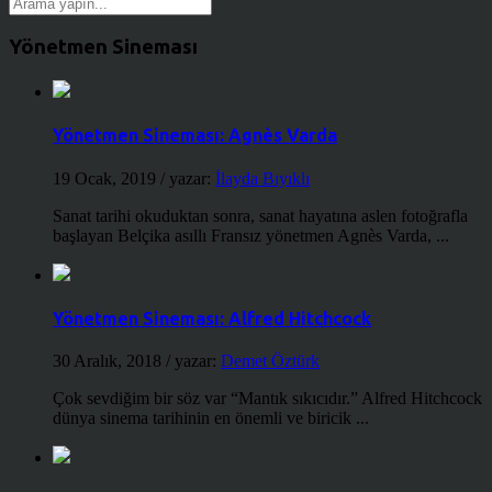
Yönetmen Sineması
Yönetmen Sineması: Agnès Varda
19 Ocak, 2019
/ yazar:
İlayda Bıyıklı
Sanat tarihi okuduktan sonra, sanat hayatına aslen fotoğrafla
başlayan Belçika asıllı Fransız yönetmen Agnès Varda, ...
Yönetmen Sineması: Alfred Hitchcock
30 Aralık, 2018
/ yazar:
Demet Öztürk
Çok sevdiğim bir söz var “Mantık sıkıcıdır.” Alfred Hitchcock
dünya sinema tarihinin en önemli ve biricik ...