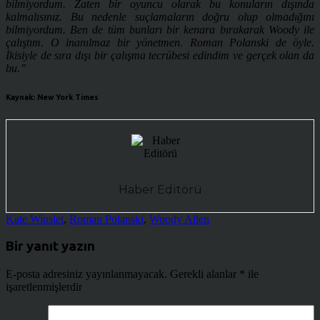
bilmiyordum. Zaten bir oyuncu olarak bu konuların dışında
kalmalısınız. Bu nedenle suçlamaların doğru olup olmadığını
bilmiyordum. Ben de tüm bunları bir kenara bırakarak Woody ile
çalıştım. O inanılmaz bir yönetmen. Roman Polanski de öyle.
İkisiyle de sıra dışı bir çalışma tecrübesi edindim ve gerçek olan da
bu.”
Kaynak: New York Times
Haber Editörü
Kate Winslet
,
Roman Polanski
,
Woody Allen
Bir yanıt yazın
E-posta adresiniz yayınlanmayacak.
Gerekli alanlar
*
ile
işaretlenmişlerdir