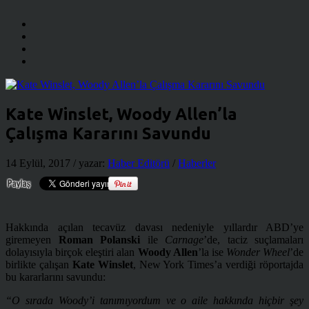
Kate Winslet, Woody Allen’la
Çalışma Kararını Savundu
14 Eylül, 2017
/ yazar:
Haber Editörü
/
Haberler
Hakkında açılan tecavüz davası nedeniyle yıllardır ABD’ye
giremeyen
Roman Polanski
ile
Carnage
’de, taciz suçlamaları
dolayısıyla birçok eleştiri alan
Woody Allen
’la ise
Wonder Wheel
’de
birlikte çalışan
Kate Winslet
, New York Times’a verdiği röportajda
bu kararlarını savundu:
“O sırada Woody’i tanımıyordum ve o aile hakkında hiçbir şey