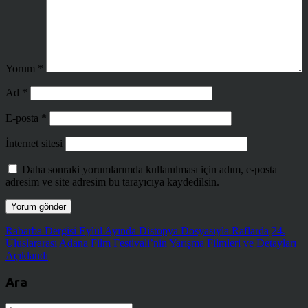
Yorum
*
Ad
*
E-posta
*
İnternet sitesi
Daha sonraki yorumlarımda kullanılması için adım, e-posta
adresim ve site adresim bu tarayıcıya kaydedilsin.
Rabarba Dergisi Eylül Ayında Distopya Dosyasıyla Raflarda
24.
Uluslararası Adana Film Festivali’nin Yarışma Filmleri ve Detayları
Açıklandı
Ara