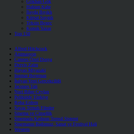
Gökhan Gök
Haktan Kalır
İlayda Bıyıklı
Kürşat Saygılı
Teksin Begeç
Konuk Yazar
Top 150
Alfred Hitchcock
Animasyon
Cannes Özel Dosya
Derviş Zaim
Hayao Miyazaki
Ingmar Bergman
İtalyan Yeni Gerçekçiliği
Jacques Tati
Nuri Bilge Ceylan
Pelikülde Türkiye
Reha Erdem
Savaş Temalı Filmler
Sinema ve Cinsellik
Sinemada Kadının Temsil Sistemi
Sinemanın Bağımsız, Sanat ve Festival Hali
Western