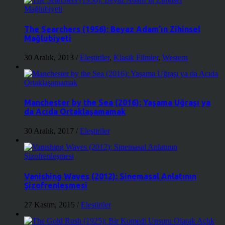
The Searchers (1956): Beyaz Adam’ın Zihinsel
Mağlubiyeti
30 Aralık, 2013
/
Eleştiriler
,
Klasik Filmler
,
Western
Manchester by the Sea (2016): Yaşama Uğraşı ya
da Acıda Ortaklaşamamak
30 Aralık, 2017
/
Eleştiriler
Vanishing Waves (2012): Sinemasal Anlatının
Şizofrenleşmesi
27 Kasım, 2015
/
Eleştiriler