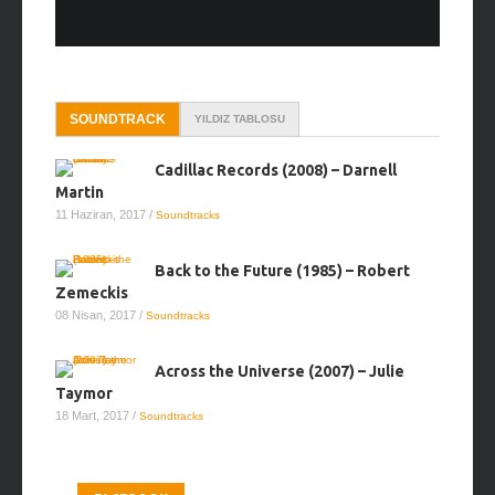
SOUNDTRACK
YILDIZ TABLOSU
Cadillac Records (2008) – Darnell
Martin
11 Haziran, 2017
/
Soundtracks
Back to the Future (1985) – Robert
Zemeckis
08 Nisan, 2017
/
Soundtracks
Across the Universe (2007) – Julie
Taymor
18 Mart, 2017
/
Soundtracks