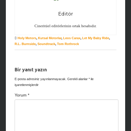
Editör
Cineritüel editörlerinin ortak hesabıdır.
Holy Motors
,
Kutsal Motorlar
,
Leos Carax
,
Let My Baby Ride
,
R.L. Burnside
,
Soundtrack
,
Tom Rothrock
Bir yanıt yazın
E-posta adresiniz yayınlanmayacak.
Gerekli alanlar
*
ile
işaretlenmişlerdir
Yorum
*