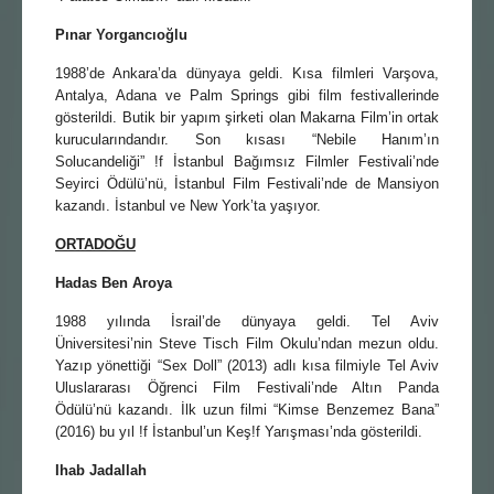
Pınar Yorgancıoğlu
1988’de Ankara’da dünyaya geldi. Kısa filmleri Varşova,
Antalya, Adana ve Palm Springs gibi film festivallerinde
gösterildi. Butik bir yapım şirketi olan Makarna Film’in ortak
kurucularındandır. Son kısası “Nebile Hanım’ın
Solucandeliği” !f İstanbul Bağımsız Filmler Festivali’nde
Seyirci Ödülü’nü, İstanbul Film Festivali’nde de Mansiyon
kazandı. İstanbul ve New York’ta yaşıyor.
ORTADOĞU
Hadas Ben Aroya
1988 yılında İsrail’de dünyaya geldi. Tel Aviv
Üniversitesi’nin Steve Tisch Film Okulu’ndan mezun oldu.
Yazıp yönettiği “Sex Doll” (2013) adlı kısa filmiyle Tel Aviv
Uluslararası Öğrenci Film Festivali’nde Altın Panda
Ödülü’nü kazandı. İlk uzun filmi “Kimse Benzemez Bana”
(2016) bu yıl !f İstanbul’un Keş!f Yarışması’nda gösterildi.
Ihab Jadallah