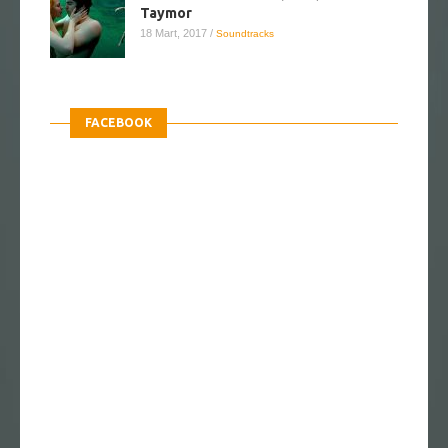
Taymor
18 Mart, 2017
/
Soundtracks
FACEBOOK