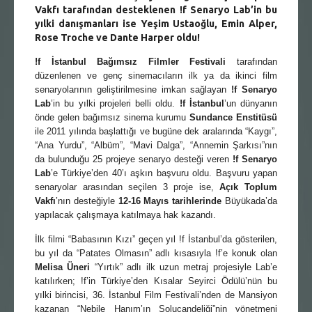
Vakfı
tarafından desteklenen
!f Senaryo Lab
’in bu
yılki danışmanları ise
Yeşim Ustaoğlu
,
Emin Alper
,
Rose Troche
ve
Dante Harper
oldu!
!f İstanbul Bağımsız Filmler Festivali
tarafından
düzenlenen ve genç sinemacıların ilk ya da ikinci film
senaryolarının geliştirilmesine imkan sağlayan
!f Senaryo
Lab
’in bu yılki projeleri belli oldu.
!f İstanbul
’un dünyanın
önde gelen bağımsız sinema kurumu
Sundance Enstitüsü
ile 2011 yılında başlattığı ve bugüne dek aralarında “Kaygı”,
“Ana Yurdu”, “Albüm”, “Mavi Dalga”, “Annemin Şarkısı”nın
da bulunduğu 25 projeye senaryo desteği veren
!f Senaryo
Lab
’e Türkiye’den 40’ı aşkın başvuru oldu. Başvuru yapan
senaryolar arasından seçilen 3 proje ise,
Açık Toplum
Vakfı
’nın desteğiyle
12-16 Mayıs tarihlerinde
Büyükada’da
yapılacak çalışmaya katılmaya hak kazandı.
İlk filmi “Babasının Kızı” geçen yıl !f İstanbul’da gösterilen,
bu yıl da “Patates Olmasın” adlı kısasıyla !f’e konuk olan
Melisa Üneri
“Yırtık” adlı ilk uzun metraj projesiyle Lab’e
katılırken; !f’in Türkiye’den Kısalar Seyirci Ödülü’nün bu
yılki birincisi, 36. İstanbul Film Festivali’nden de Mansiyon
kazanan “Nebile Hanım’ın Solucandeliği”nin yönetmeni