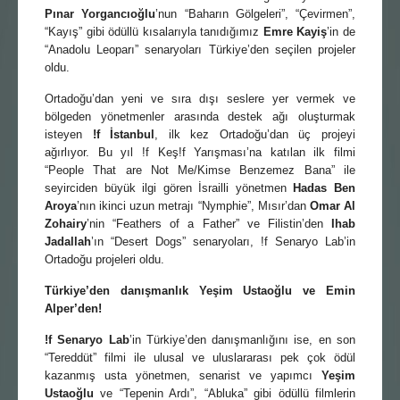
Pınar Yorgancıoğlu
’nun “Baharın Gölgeleri”, “Çevirmen”,
“Kayış” gibi ödüllü kısalarıyla tanıdığımız
Emre Kayiş
’in de
“Anadolu Leoparı” senaryoları Türkiye’den seçilen projeler
oldu.
Ortadoğu’dan yeni ve sıra dışı seslere yer vermek ve
bölgeden yönetmenler arasında destek ağı oluşturmak
isteyen
!f İstanbul
, ilk kez Ortadoğu’dan üç projeyi
ağırlıyor. Bu yıl !f Keş!f Yarışması’na katılan ilk filmi
“People That are Not Me/Kimse Benzemez Bana” ile
seyirciden büyük ilgi gören İsrailli yönetmen
Hadas Ben
Aroya
’nın ikinci uzun metrajı “Nymphie”, Mısır’dan
Omar Al
Zohairy
’nin “Feathers of a Father” ve Filistin’den
Ihab
Jadallah
’ın “Desert Dogs” senaryoları, !f Senaryo Lab’in
Ortadoğu projeleri oldu.
Türkiye’den danışmanlık Yeşim Ustaoğlu ve Emin
Alper’den!
!f Senaryo Lab
’in Türkiye’den danışmanlığını ise, en son
“Tereddüt” filmi ile ulusal ve uluslararası pek çok ödül
kazanmış usta yönetmen, senarist ve yapımcı
Yeşim
Ustaoğlu
ve “Tepenin Ardı”, “Abluka” gibi ödüllü filmlerin