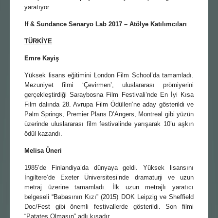
yaratıyor.
!f & Sundance Senaryo Lab 2017 – Atölye Katılımcıları
TÜRKİYE
Emre Kayiş
Yüksek lisans eğitimini London Film School’da tamamladı.
Mezuniyet filmi ‘Çevirmen’, uluslararası prömiyerini
gerçekleştirdiği Saraybosna Film Festivali’nde En İyi Kısa
Film dalında 28. Avrupa Film Ödülleri’ne aday gösterildi ve
Palm Springs, Premier Plans D’Angers, Montreal gibi yüzün
üzerinde uluslararası film festivalinde yarışarak 10’u aşkın
ödül kazandı.
Melisa Üneri
1985’de Finlandiya’da dünyaya geldi. Yüksek lisansını
İngiltere’de Exeter Üniversitesi’nde dramaturji ve uzun
metraj üzerine tamamladı. İlk uzun metrajlı yaratıcı
belgeseli “Babasının Kızı” (2015) DOK Leipzig ve Sheffield
Doc/Fest gibi önemli festivallerde gösterildi. Son filmi
“Patates Olmasın” adlı kısadır.