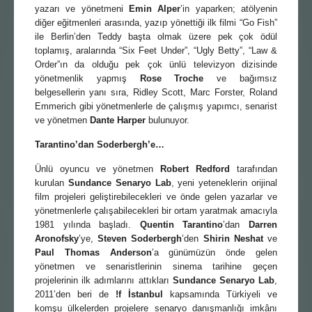
yazarı ve yönetmeni
Emin Alper
’in yaparken; atölyenin
diğer eğitmenleri arasında, yazıp yönettiği ilk filmi “Go Fish”
ile Berlin’den Teddy başta olmak üzere pek çok ödül
toplamış, aralarında “Six Feet Under”, “Ugly Betty”, “Law &
Order”ın da olduğu pek çok ünlü televizyon dizisinde
yönetmenlik yapmış
Rose Troche
ve bağımsız
belgesellerin yanı sıra, Ridley Scott, Marc Forster, Roland
Emmerich gibi yönetmenlerle de çalışmış yapımcı, senarist
ve yönetmen
Dante Harper
bulunuyor.
Tarantino’dan Soderbergh’e…
Ünlü oyuncu ve yönetmen
Robert Redford
tarafından
kurulan
Sundance Senaryo Lab
, yeni yeteneklerin orijinal
film projeleri geliştirebilecekleri ve önde gelen yazarlar ve
yönetmenlerle çalışabilecekleri bir ortam yaratmak amacıyla
1981 yılında başladı.
Quentin Tarantino
’dan
Darren
Aronofsky
’ye,
Steven Soderbergh
’den
Shirin Neshat
ve
Paul Thomas Anderson
’a günümüzün önde gelen
yönetmen ve senaristlerinin sinema tarihine geçen
projelerinin ilk adımlarını attıkları
Sundance Senaryo Lab
,
2011’den beri de
!f İstanbul
kapsamında Türkiyeli ve
komşu ülkelerden projelere senaryo danışmanlığı imkânı