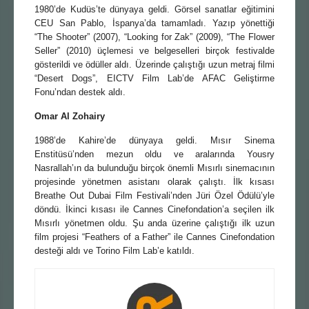
1980’de Kudüs’te dünyaya geldi. Görsel sanatlar eğitimini
CEU San Pablo, İspanya’da tamamladı. Yazıp yönettiği
“The Shooter” (2007), “Looking for Zak” (2009), “The Flower
Seller” (2010) üçlemesi ve belgeselleri birçok festivalde
gösterildi ve ödüller aldı. Üzerinde çalıştığı uzun metraj filmi
“Desert Dogs”, EICTV Film Lab’de AFAC Geliştirme
Fonu’ndan destek aldı.
Omar Al Zohairy
1988’de Kahire’de dünyaya geldi. Mısır Sinema
Enstitüsü’nden mezun oldu ve aralarında Yousry
Nasrallah’ın da bulunduğu birçok önemli Mısırlı sinemacının
projesinde yönetmen asistanı olarak çalıştı. İlk kısası
Breathe Out Dubai Film Festivali’nden Jüri Özel Ödülü’yle
döndü. İkinci kısası ile Cannes Cinefondation’a seçilen ilk
Mısırlı yönetmen oldu. Şu anda üzerine çalıştığı ilk uzun
film projesi “Feathers of a Father” ile Cannes Cinefondation
desteği aldı ve Torino Film Lab’e katıldı.