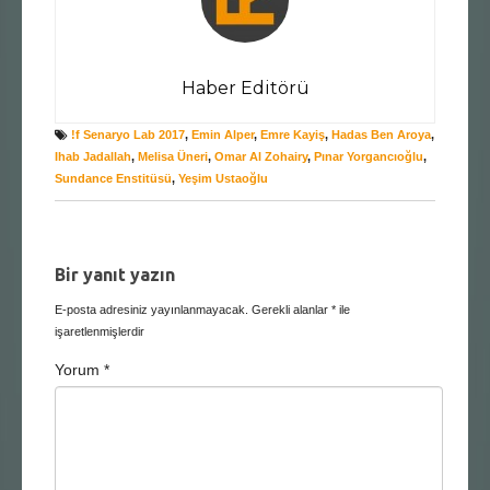
Haber Editörü
!f Senaryo Lab 2017
,
Emin Alper
,
Emre Kayiş
,
Hadas Ben Aroya
,
Ihab Jadallah
,
Melisa Üneri
,
Omar Al Zohairy
,
Pınar Yorgancıoğlu
,
Sundance Enstitüsü
,
Yeşim Ustaoğlu
Bir yanıt yazın
E-posta adresiniz yayınlanmayacak.
Gerekli alanlar
*
ile
işaretlenmişlerdir
Yorum
*