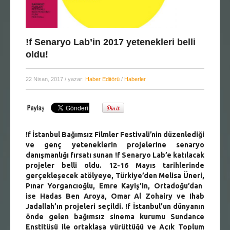
!f Senaryo Lab’in 2017 yetenekleri belli
oldu!
22 Nisan, 2017
/ yazar:
Haber Editörü
/
Haberler
!f İstanbul Bağımsız Filmler Festivali
’nin düzenlediği
ve genç yeteneklerin projelerine senaryo
danışmanlığı fırsatı sunan
!f Senaryo Lab
’e katılacak
projeler belli oldu.
12-16 Mayıs
tarihlerinde
gerçekleşecek atölyeye, Türkiye’den
Melisa Üneri
,
Pınar Yorgancıoğlu
,
Emre Kayiş
’in, Ortadoğu’dan
ise
Hadas Ben Aroya
,
Omar Al Zohairy
ve
Ihab
Jadallah
’ın projeleri seçildi.
!f İstanbul
’un dünyanın
önde gelen bağımsız sinema kurumu
Sundance
Enstitüsü
ile ortaklaşa yürüttüğü ve
Açık Toplum