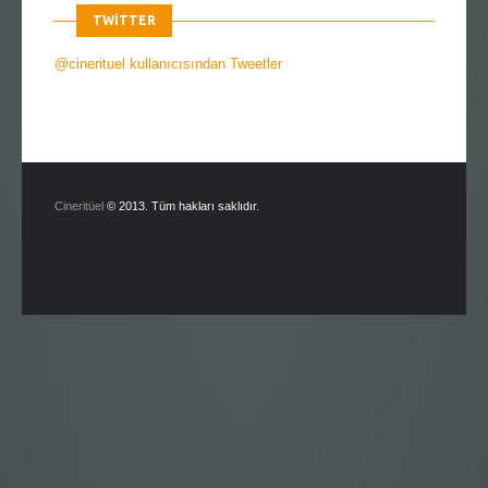
TWITTER
@cinerituel kullanıcısından Tweetler
Cineritüel
© 2013. Tüm hakları saklıdır.