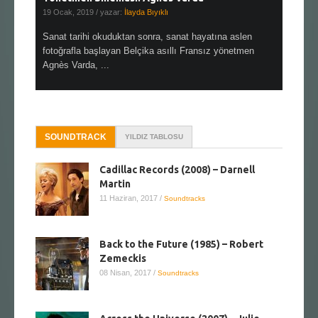
19 Ocak, 2019
/ yazar:
İlayda Bıyıklı
30 Aralık, 2
en çok Top
Sanat tarihi okuduktan sonra, sanat hayatına aslen
Çok sevdiğ
alı
fotoğrafla başlayan Belçika asıllı Fransız yönetmen
Hitchcock 
Agnès Varda, ...
SOUNDTRACK
YILDIZ TABLOSU
Cadillac Records (2008) – Darnell
Martin
11 Haziran, 2017
/
Soundtracks
Back to the Future (1985) – Robert
Zemeckis
08 Nisan, 2017
/
Soundtracks