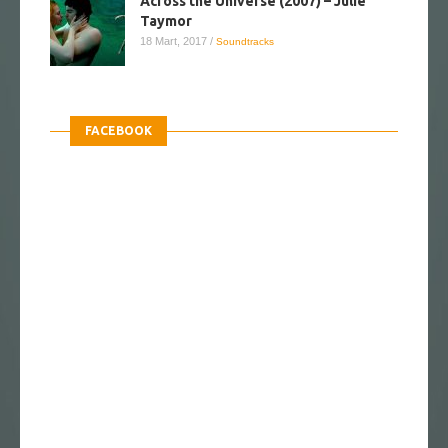
Across the Universe (2007) – Julie
Taymor
18 Mart, 2017
/
Soundtracks
FACEBOOK