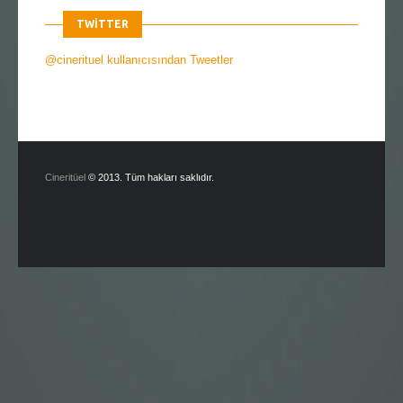
TWITTER
@cinerituel kullanıcısından Tweetler
Cineritüel
© 2013. Tüm hakları saklıdır.