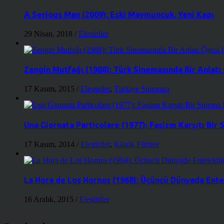
A Serious Man (2009): Eski Maymuncuk, Yeni Kapı
29 Nisan, 2018
/
Eleştiriler
Zengin Mutfağı (1988): Türk Sinemasında Bir Anlatı
17 Kasım, 2015
/
Eleştiriler
,
Türkiye Sineması
Una Giornata Particolare (1977): Faşizm Karşıtı Bir
17 Kasım, 2014
/
Eleştiriler
,
Klasik Filmler
La Hora de Los Hornos (1968): Üçüncü Dünyada Entel
16 Aralık, 2015
/
Eleştiriler