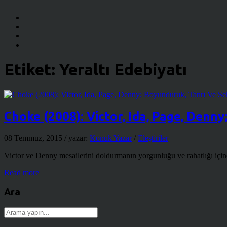
Etiket:
Yeraltı Edebiyatı
Choke (2008): Victor, Ida, Page, Denn
08 Temmuz, 2015
/ yazar:
Konuk Yazar
/
Eleştiriler
Victor ve Denny mesailerini doldurmanın yorgunluğu ve rahatlığı içi
Read more
Ara