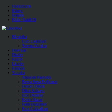
Hakkımızda
Künye
İletişim
Ekibe Dahil Ol
Eleştiriler
Film Eleştirileri
Sinema Yazıları
Dosyalar
Diziler
Keşfet
Listeler
Kitaplık
Yazarlar
Alpaslan Paşaoğlu
Berna Stera Değirmen
Demet Öztürk
Dilan Salkaya
Erol Demiray
Evrim Nacar
Fatih Değirmen
Fırat Çakkalkurt