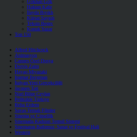
Gökhan Gök
Haktan Kalır
İlayda Bıyıklı
Kürşat Saygılı
Teksin Begeç
Konuk Yazar
Top 150
Alfred Hitchcock
Animasyon
Cannes Özel Dosya
Derviş Zaim
Hayao Miyazaki
Ingmar Bergman
İtalyan Yeni Gerçekçiliği
Jacques Tati
Nuri Bilge Ceylan
Pelikülde Türkiye
Reha Erdem
Savaş Temalı Filmler
Sinema ve Cinsellik
Sinemada Kadının Temsil Sistemi
Sinemanın Bağımsız, Sanat ve Festival Hali
Western