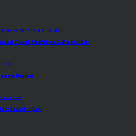
 Ögesi Olarak Mutfak ve Sofra Kültürü
 Sinema Destanı
ektüellerin İşlevi