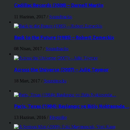
Cadillac Records (2008) – Darnell Martin
11 Haziran, 2017
/
Soundtracks
Back to the Future (1985) – Robert Zemeckis
08 Nisan, 2017
/
Soundtracks
Across the Universe (2007) – Julie Taymor
18 Mart, 2017
/
Soundtracks
Paris, Texas (1984): Başlangıç ve Bitiş Noktasında…
13 Haziran, 2016
/
Eleştiriler