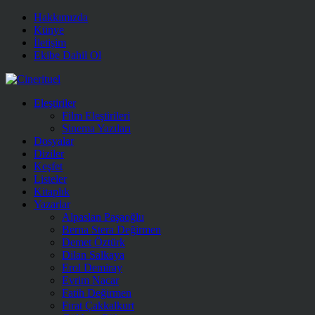
Hakkımızda
Künye
İletişim
Ekibe Dahil Ol
Eleştiriler
Film Eleştirileri
Sinema Yazıları
Dosyalar
Diziler
Keşfet
Listeler
Kitaplık
Yazarlar
Alpaslan Paşaoğlu
Berna Stera Değirmen
Demet Öztürk
Dilan Salkaya
Erol Demiray
Evrim Nacar
Fatih Değirmen
Fırat Çakkalkurt