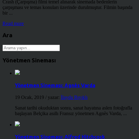
Crash (Çarpışma) filmi temel alınarak sinemada bedenlerin
çarpışması ve temas konuları üzerinde durulmuştur. Filmin başında
bir ...
Read more
Ara
Yönetmen Sineması
Yönetmen Sineması: Agnès Varda
19 Ocak, 2019
/ yazar:
İlayda Bıyıklı
Sanat tarihi okuduktan sonra, sanat hayatına aslen fotoğrafla
başlayan Belçika asıllı Fransız yönetmen Agnès Varda, ...
Yönetmen Sineması: Alfred Hitchcock