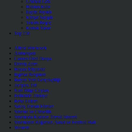
Gökhan Gök
Haktan Kalır
İlayda Bıyıklı
Kürşat Saygılı
Teksin Begeç
Konuk Yazar
Top 150
Alfred Hitchcock
Animasyon
Cannes Özel Dosya
Derviş Zaim
Hayao Miyazaki
Ingmar Bergman
İtalyan Yeni Gerçekçiliği
Jacques Tati
Nuri Bilge Ceylan
Pelikülde Türkiye
Reha Erdem
Savaş Temalı Filmler
Sinema ve Cinsellik
Sinemada Kadının Temsil Sistemi
Sinemanın Bağımsız, Sanat ve Festival Hali
Western