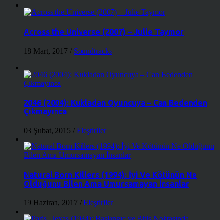
Across the Universe (2007) – Julie Taymor
18 Mart, 2017
/
Soundtracks
2046 (2004): Kukladan Oyuncuya – Can Bedenden
Çıkmayınca
03 Şubat, 2015
/
Eleştiriler
Natural Born Killers (1994): İyi Ve Kötünün Ne
Olduğunu Bilen Ama Umursamayan İnsanlar
19 Haziran, 2017
/
Eleştiriler