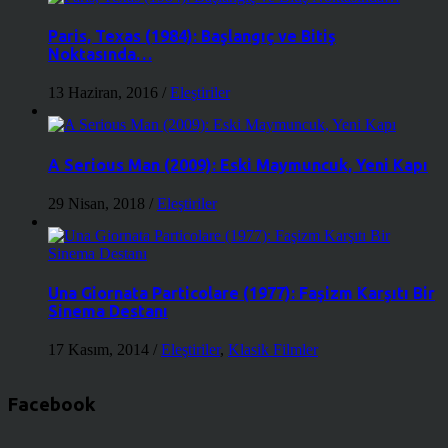
Paris, Texas (1984): Başlangıç ve Bitiş
Noktasında…
13 Haziran, 2016
/
Eleştiriler
A Serious Man (2009): Eski Maymuncuk, Yeni Kapı
29 Nisan, 2018
/
Eleştiriler
Una Giornata Particolare (1977): Faşizm Karşıtı Bir
Sinema Destanı
17 Kasım, 2014
/
Eleştiriler
,
Klasik Filmler
Facebook