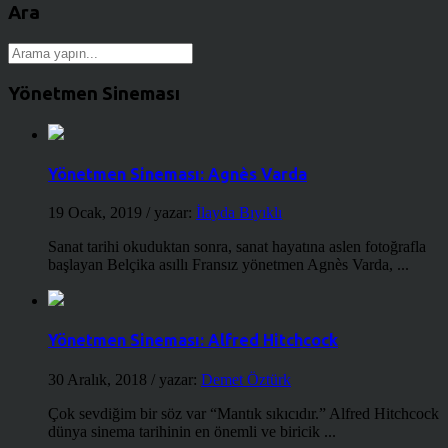
Ara
Yönetmen Sineması
Yönetmen Sineması: Agnès Varda
19 Ocak, 2019
/ yazar:
İlayda Bıyıklı
Sanat tarihi okuduktan sonra, sanat hayatına aslen fotoğrafla
başlayan Belçika asıllı Fransız yönetmen Agnès Varda, ...
Yönetmen Sineması: Alfred Hitchcock
30 Aralık, 2018
/ yazar:
Demet Öztürk
Çok sevdiğim bir söz var “Mantık sıkıcıdır.” Alfred Hitchcock
dünya sinema tarihinin en önemli ve biricik ...