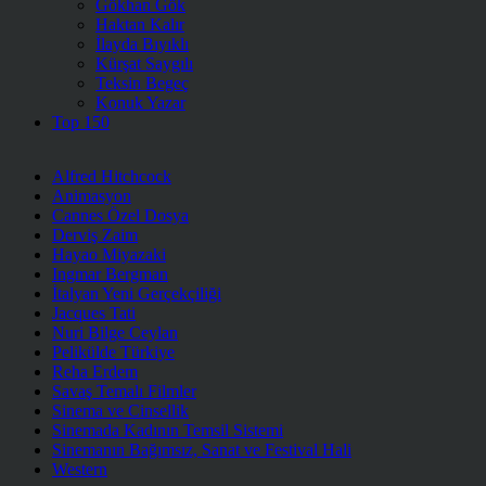
Gökhan Gök
Haktan Kalır
İlayda Bıyıklı
Kürşat Saygılı
Teksin Begeç
Konuk Yazar
Top 150
Alfred Hitchcock
Animasyon
Cannes Özel Dosya
Derviş Zaim
Hayao Miyazaki
Ingmar Bergman
İtalyan Yeni Gerçekçiliği
Jacques Tati
Nuri Bilge Ceylan
Pelikülde Türkiye
Reha Erdem
Savaş Temalı Filmler
Sinema ve Cinsellik
Sinemada Kadının Temsil Sistemi
Sinemanın Bağımsız, Sanat ve Festival Hali
Western