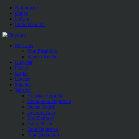
Hakkımızda
Künye
İletişim
Ekibe Dahil Ol
Eleştiriler
Film Eleştirileri
Sinema Yazıları
Dosyalar
Diziler
Keşfet
Listeler
Kitaplık
Yazarlar
Alpaslan Paşaoğlu
Berna Stera Değirmen
Demet Öztürk
Dilan Salkaya
Erol Demiray
Evrim Nacar
Fatih Değirmen
Fırat Çakkalkurt