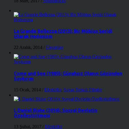
18 Mart, 2017
/
Soundtracks
La Grande Bellezza (2013): Bir Möbius Şeridi
Olarak Hedonizm
22 Aralık, 2014
/
Eleştiriler
Come and See (1985): Günahsız Olanın Gözünden
Soykırım
15 Ocak, 2014
/
Eleştiriler
,
Savaş Temalı Filmler
I, Daniel Blake (2016): Sosyal Devletin
Özelleştirilmesi
13 Şubat, 2017
/
Eleştiriler