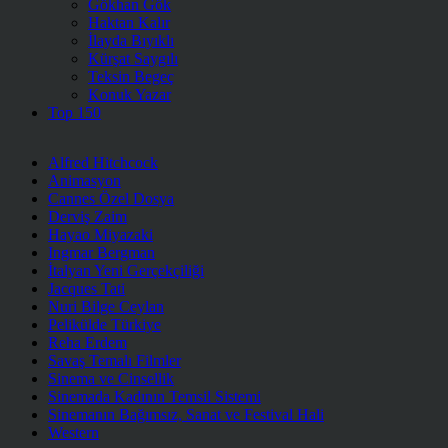
Gökhan Gök
Haktan Kalır
İlayda Bıyıklı
Kürşat Saygılı
Teksin Begeç
Konuk Yazar
Top 150
Alfred Hitchcock
Animasyon
Cannes Özel Dosya
Derviş Zaim
Hayao Miyazaki
Ingmar Bergman
İtalyan Yeni Gerçekçiliği
Jacques Tati
Nuri Bilge Ceylan
Pelikülde Türkiye
Reha Erdem
Savaş Temalı Filmler
Sinema ve Cinsellik
Sinemada Kadının Temsil Sistemi
Sinemanın Bağımsız, Sanat ve Festival Hali
Western