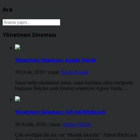
Ara
Yönetmen Sineması
Yönetmen Sineması: Agnès Varda
19 Ocak, 2019
/ yazar:
İlayda Bıyıklı
Sanat tarihi okuduktan sonra, sanat hayatına aslen fotoğrafla
başlayan Belçika asıllı Fransız yönetmen Agnès Varda, ...
Yönetmen Sineması: Alfred Hitchcock
30 Aralık, 2018
/ yazar:
Demet Öztürk
Çok sevdiğim bir söz var “Mantık sıkıcıdır.” Alfred Hitchcock