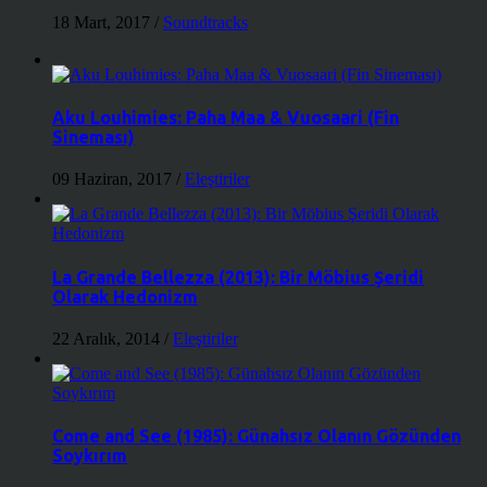
18 Mart, 2017
/
Soundtracks
Aku Louhimies: Paha Maa & Vuosaari (Fin
Sineması)
09 Haziran, 2017
/
Eleştiriler
La Grande Bellezza (2013): Bir Möbius Şeridi
Olarak Hedonizm
22 Aralık, 2014
/
Eleştiriler
Come and See (1985): Günahsız Olanın Gözünden
Soykırım