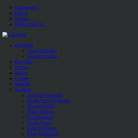
Hakkımızda
Künye
İletişim
Ekibe Dahil Ol
Eleştiriler
Film Eleştirileri
Sinema Yazıları
Dosyalar
Diziler
Keşfet
Listeler
Kitaplık
Yazarlar
Alpaslan Paşaoğlu
Berna Stera Değirmen
Demet Öztürk
Dilan Salkaya
Erol Demiray
Evrim Nacar
Fatih Değirmen
Fırat Çakkalkurt