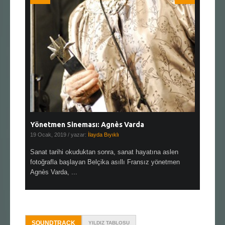
Yönetmen Sineması: Agnès Varda
Yönetmen
19 Ocak, 2019
/ yazar:
İlayda Bıyıklı
30 Aralık, 2
en çok Top
Sanat tarihi okuduktan sonra, sanat hayatına aslen
Çok sevdiğ
alı
fotoğrafla başlayan Belçika asıllı Fransız yönetmen
Hitchcock 
Agnès Varda, ...
SOUNDTRACK
YILDIZ TABLOSU