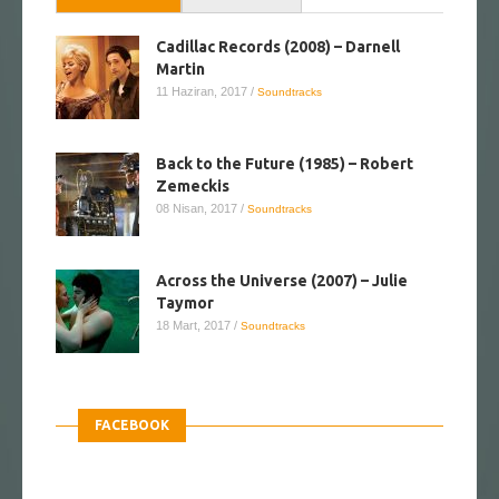
Cadillac Records (2008) – Darnell
Martin
11 Haziran, 2017
/
Soundtracks
Back to the Future (1985) – Robert
Zemeckis
08 Nisan, 2017
/
Soundtracks
Across the Universe (2007) – Julie
Taymor
18 Mart, 2017
/
Soundtracks
FACEBOOK