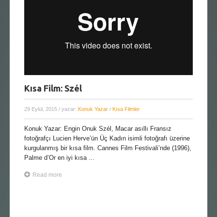
Kısa Film: Szél
29 Eylül, 2015
/ yazar:
Konuk Yazar
/
Kısa Filmler
Konuk Yazar: Engin Onuk Szél, Macar asıllı Fransız
fotoğrafçı Lucien Herve’ün Üç Kadın isimli fotoğrafı üzerine
kurgulanmış bir kısa film. Cannes Film Festivali’nde (1996),
Palme d’Or en iyi kısa ...
Read more