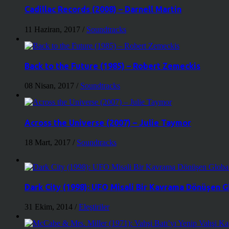
Cadillac Records (2008) – Darnell Martin
11 Haziran, 2017
/
Soundtracks
Back to the Future (1985) – Robert Zemeckis
08 Nisan, 2017
/
Soundtracks
Across the Universe (2007) – Julie Taymor
18 Mart, 2017
/
Soundtracks
Dark City (1998): UFO Misali Bir Kavrama Dönüşen Gl
31 Ekim, 2014
/
Eleştiriler