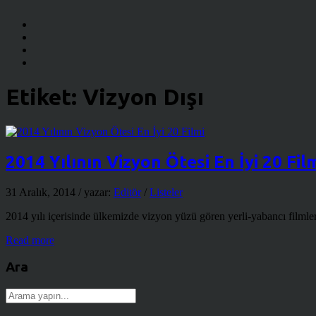
Etiket:
Vizyon Dışı
2014 Yılının Vizyon Ötesi En İyi 20 Fil
31 Aralık, 2014
/ yazar:
Editör
/
Listeler
2014 yılı içerisinde ülkemizde vizyon yüzü gören yerli-yabancı filmler
Read more
Ara