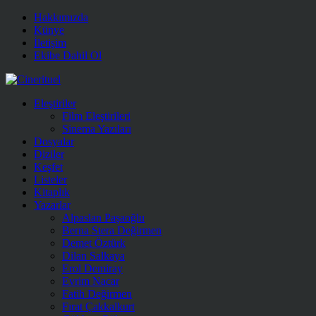
Hakkımızda
Künye
İletişim
Ekibe Dahil Ol
Eleştiriler
Film Eleştirileri
Sinema Yazıları
Dosyalar
Diziler
Keşfet
Listeler
Kitaplık
Yazarlar
Alpaslan Paşaoğlu
Berna Stera Değirmen
Demet Öztürk
Dilan Salkaya
Erol Demiray
Evrim Nacar
Fatih Değirmen
Fırat Çakkalkurt