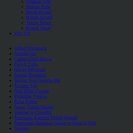
Gökhan Gök
Haktan Kalır
İlayda Bıyıklı
Kürşat Saygılı
Teksin Begeç
Konuk Yazar
Top 150
Alfred Hitchcock
Animasyon
Cannes Özel Dosya
Derviş Zaim
Hayao Miyazaki
Ingmar Bergman
İtalyan Yeni Gerçekçiliği
Jacques Tati
Nuri Bilge Ceylan
Pelikülde Türkiye
Reha Erdem
Savaş Temalı Filmler
Sinema ve Cinsellik
Sinemada Kadının Temsil Sistemi
Sinemanın Bağımsız, Sanat ve Festival Hali
Western