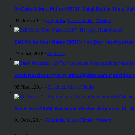
McCabe & Mrs. Miller (1971): Vahşi Batı’yı Yenip Vah
08 Ocak, 2014
/
Eleştiriler
,
Klasik Filmler
,
Western
Call Me by Your Name (2017): Her Şeyi Hatırlıyorum
23 Şubat, 2018
/
Eleştiriler
Black Narcissus (1947): Mitolojiden Sömürgeciliğe 
08 Nisan, 2014
/
Eleştiriler
,
Klasik Filmler
Rio Bravo (1959): Karamsar Western’e İyimser Bir 
01 Ocak, 2014
/
Eleştiriler
,
Klasik Filmler
,
Western