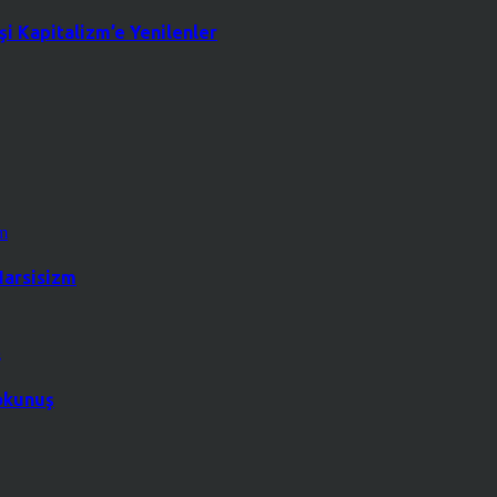
şi Kapitalizm’e Yenilenler
Narsisizm
Dokunuş