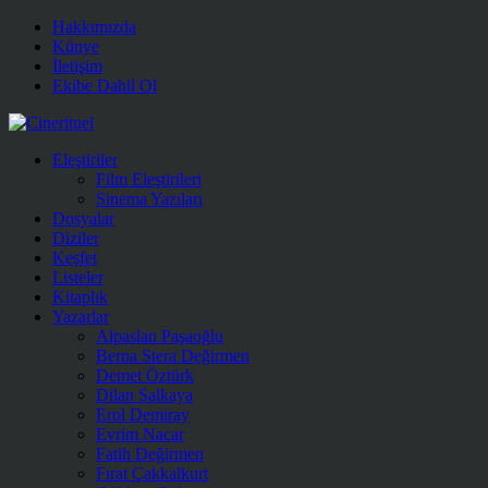
Hakkımızda
Künye
İletişim
Ekibe Dahil Ol
Eleştiriler
Film Eleştirileri
Sinema Yazıları
Dosyalar
Diziler
Keşfet
Listeler
Kitaplık
Yazarlar
Alpaslan Paşaoğlu
Berna Stera Değirmen
Demet Öztürk
Dilan Salkaya
Erol Demiray
Evrim Nacar
Fatih Değirmen
Fırat Çakkalkurt