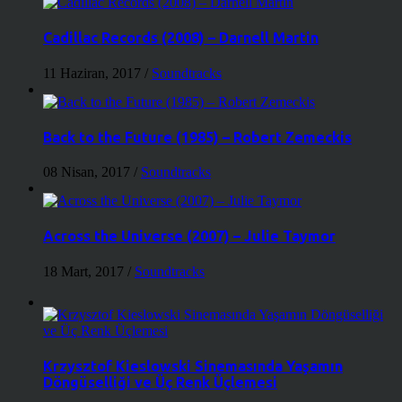
Cadillac Records (2008) – Darnell Martin
11 Haziran, 2017
/
Soundtracks
Back to the Future (1985) – Robert Zemeckis
08 Nisan, 2017
/
Soundtracks
Across the Universe (2007) – Julie Taymor
18 Mart, 2017
/
Soundtracks
Krzysztof Kieslowski Sinemasında Yaşamın
Döngüselliği ve Üç Renk Üçlemesi