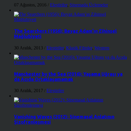
07 Ağustos, 2016
/
Eleştiriler
,
Sinemada Üçlemeler
The Searchers (1956): Beyaz Adam’ın Zihinsel
Mağlubiyeti
30 Aralık, 2013
/
Eleştiriler
,
Klasik Filmler
,
Western
Manchester by the Sea (2016): Yaşama Uğraşı ya
da Acıda Ortaklaşamamak
30 Aralık, 2017
/
Eleştiriler
Vanishing Waves (2012): Sinemasal Anlatının
Şizofrenleşmesi