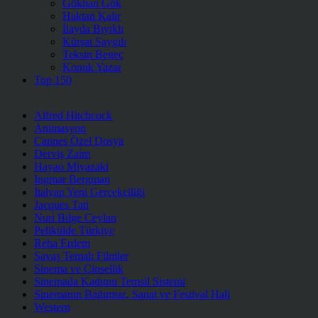
Gökhan Gök
Haktan Kalır
İlayda Bıyıklı
Kürşat Saygılı
Teksin Begeç
Konuk Yazar
Top 150
Alfred Hitchcock
Animasyon
Cannes Özel Dosya
Derviş Zaim
Hayao Miyazaki
Ingmar Bergman
İtalyan Yeni Gerçekçiliği
Jacques Tati
Nuri Bilge Ceylan
Pelikülde Türkiye
Reha Erdem
Savaş Temalı Filmler
Sinema ve Cinsellik
Sinemada Kadının Temsil Sistemi
Sinemanın Bağımsız, Sanat ve Festival Hali
Western