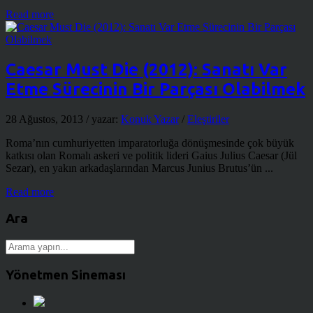
Read more
Caesar Must Die (2012): Sanatı Var
Etme Sürecinin Bir Parçası Olabilmek
28 Ağustos, 2013
/ yazar:
Konuk Yazar
/
Eleştiriler
Roma’nın cumhuriyetten imparatorluğa dönüşmesinde çok büyük
katkısı olan Romalı askeri ve politik lideri Gaius Julius Caesar (Jül
Sezar), en yakın arkadaşlarından Marcus Junius Brutus’ün ...
Read more
Ara
Yönetmen Sineması