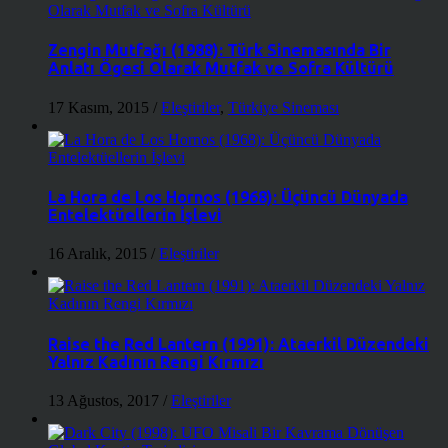
Zengin Mutfağı (1988): Türk Sinemasında Bir
Anlatı Ögesi Olarak Mutfak ve Sofra Kültürü
17 Kasım, 2015
/
Eleştiriler
,
Türkiye Sineması
La Hora de Los Hornos (1968): Üçüncü Dünyada
Entelektüellerin İşlevi
16 Aralık, 2015
/
Eleştiriler
Raise the Red Lantern (1991): Ataerkil Düzendeki
Yalnız Kadının Rengi Kırmızı
13 Ağustos, 2017
/
Eleştiriler