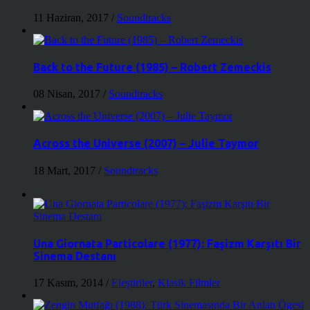
11 Haziran, 2017
/
Soundtracks
Back to the Future (1985) – Robert Zemeckis
08 Nisan, 2017
/
Soundtracks
Across the Universe (2007) – Julie Taymor
18 Mart, 2017
/
Soundtracks
Una Giornata Particolare (1977): Faşizm Karşıtı Bir
Sinema Destanı
17 Kasım, 2014
/
Eleştiriler
,
Klasik Filmler