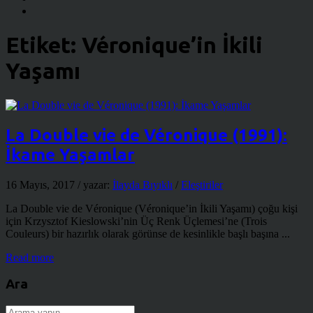
Etiket:
Véronique’in İkili
Yaşamı
La Double vie de Véronique (1991):
İkame Yaşamlar
16 Mayıs, 2017
/ yazar:
İlayda Bıyıklı
/
Eleştiriler
La Double vie de Véronique (Véronique’in İkili Yaşamı) çoğu kişi
için Krzysztof Kieslowski’nin Üç Renk Üçlemesi’ne (Trois
Couleurs) bir hazırlık olarak görünse de kesinlikle başlı başına ...
Read more
Ara