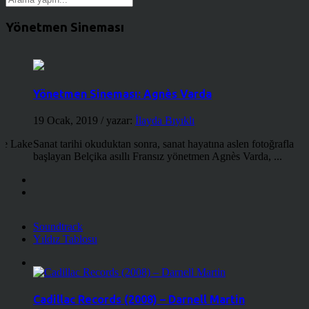
Yönetmen Sineması
Yönetmen Sineması: Agnès Varda
19 Ocak, 2019
/ yazar:
İlayda Bıyıklı
the Lake
Sanat tarihi okuduktan sonra, sanat hayatına aslen fotoğrafla
başlayan Belçika asıllı Fransız yönetmen Agnès Varda, ...
Soundtrack
Yıldız Tablosu
Cadillac Records (2008) – Darnell Martin