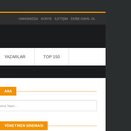
HAKKIMIZDA
KÜNYE
İLETIŞIM
EKIBE DAHIL OL
YAZARLAR
TOP 150
ARA
YÖNETMEN SINEMASI