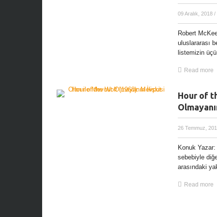
09 Aralık, 2018
/
Robert McKee’
uluslararası b
listemizin üç
Read more
Hour of t
Olmayanın
26 Temmuz, 20
Konuk Yazar: 
sebebiyle diğe
arasındaki yak
Read more