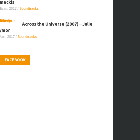
meckis
Nisan, 2017
/
Soundtracks
Across the Universe (2007) – Julie
ymor
Mart, 2017
/
Soundtracks
FACEBOOK