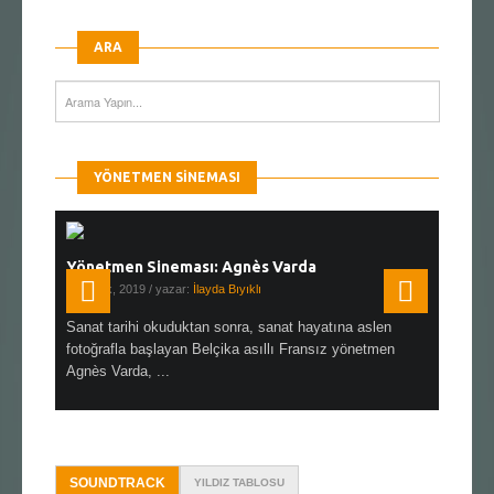
ARA
YÖNETMEN SINEMASI
Yönetmen Sineması: Agnès Varda
Yönetmen
19 Ocak, 2019
/ yazar:
İlayda Bıyıklı
30 Aralık, 2
en çok Top
Sanat tarihi okuduktan sonra, sanat hayatına aslen
Çok sevdiğ
alı
fotoğrafla başlayan Belçika asıllı Fransız yönetmen
Hitchcock 
Agnès Varda, ...
SOUNDTRACK
YILDIZ TABLOSU