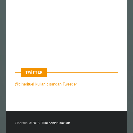
TWITTER
@cinerituel kullanıcısından Tweetler
Cineritüel
© 2013. Tüm hakları saklıdır.