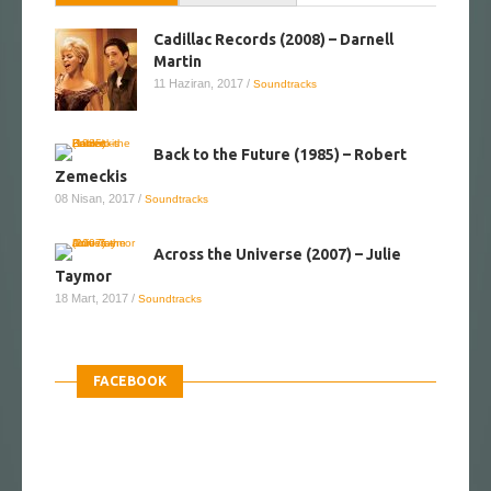
Cadillac Records (2008) – Darnell
Martin
11 Haziran, 2017
/
Soundtracks
Back to the Future (1985) – Robert
Zemeckis
08 Nisan, 2017
/
Soundtracks
Across the Universe (2007) – Julie
Taymor
18 Mart, 2017
/
Soundtracks
FACEBOOK